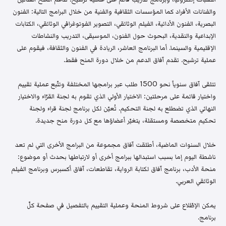
والفنانات الأفراد كما المؤسسات الثقافية والفنية من خلال البرامج التالية: الفنون
البصرية، الفنون الأدائية، الفيلم الوثائقي، التصوير الفوتوغرافي الوثائقي، الكتابات
الإبداعية والنقدية، البحوث حول الفنون، الموسيقى، التدريب والنشاطات
الإقليمية والسينما. أما البرنامج العاشر، الريادة في الفنون والثقافة، فيقوم على
عملية ترشيح. تقدم آفاق الدعم من خلال دورة المنح فقط.
تتلقى آفاق سنوياً نحو 1500 طلب عبر برامجها المختلفة وتتّبع عملية تقييم
واختيار قائمة على مرحلتين: الاختيار الأولي الذي تقوم به لجنة القرّاء والاختيار
النهائي الذي تضطلع به لجنة التحكيم. تُعيّن لكل برنامج لجنة قراء ولجنة
تحكيم متخصصة ومستقلة، يتغيّر أعضاؤها مع كل دورة منح جديدة.
خلال السنوات الماضية، أطلقت آفاق مجموعة من البرامج الأخرى التي لم تعد
ناشطة اليوم إما بسبب استبدالها ببرامج أخرى أو لارتباطها بحدث أو موضوع:
منحة الأدب، برنامج آفاق لكتابة الرواية، تقاطعات، آفاق أكسبرس وبرنامج الفيلم
الوثائقي العربي.
يمكن الإطّلاع على شروط المنحة وعملية التقييم بالتفصيل في صفحة كلّ
برنامج.