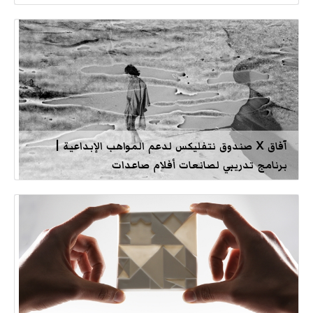
آفاق X صندوق نتفليكس لدعم المواهب الإبداعية |
برنامج تدريبي لصانعات أفلام صاعدات