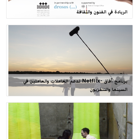
الريادة في الفنون والثقافة
برنامج آفاق -Netflix لدعم العاملات والعاملين في
السينما والتلفزيون