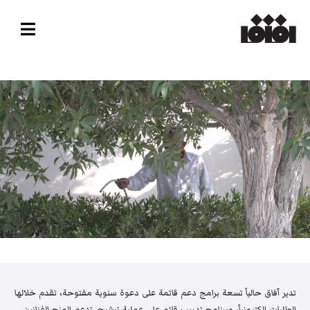
تدير آفاق حالياً تسعة برامج دعم قائمة على دعوة سنوية مفتوحة، تقدم خلالها
الطلبات إلكترونياً، وبرنامج تدريب قائم على عملية ترشيح. تدعم المنح الفنانين