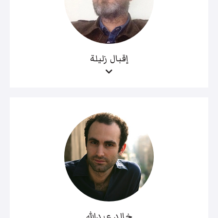
إقبال زليلة
خالد عبدالله