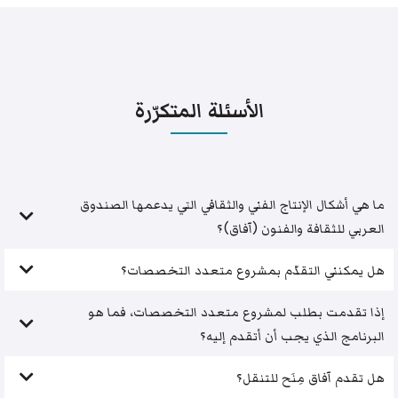
الأسئلة المتكرّرة
ما هي أشكال الإنتاج الفني والثقافي التي يدعمها الصندوق
العربي للثقافة والفنون (آفاق)؟
هل يمكنني التقدّم بمشروع متعدد التخصصات؟
إذا تقدمت بطلب لمشروع متعدد التخصصات، فما هو
البرنامج الذي يجب أن أتقدم إليه؟
هل تقدم آفاق مِنَح للتنقل؟