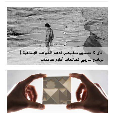
آفاق X صندوق نتفليكس لدعم المواهب الإبداعية |
برنامج تدريبي لصانعات أفلام صاعدات