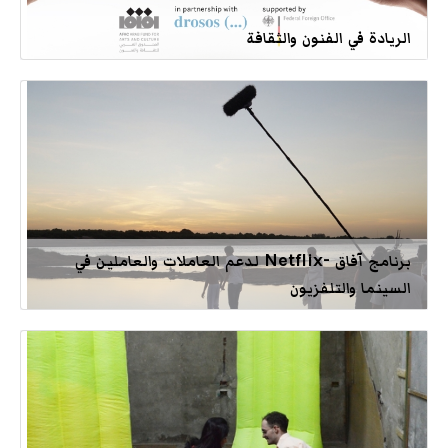
الريادة في الفنون والثقافة
برنامج آفاق -Netflix لدعم العاملات والعاملين في
السينما والتلفزيون