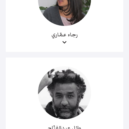
رجاء عمّاري
وائل عبدالفتّاح