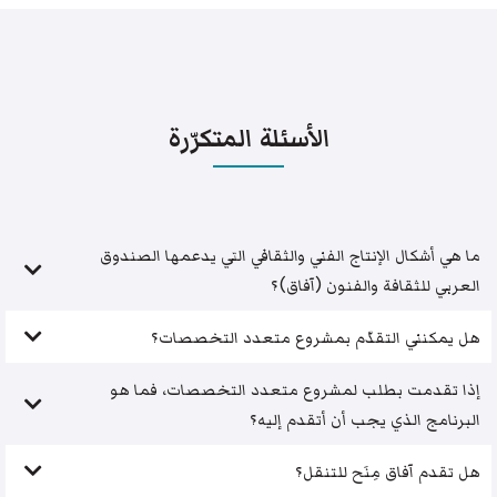
الأسئلة المتكرّرة
ما هي أشكال الإنتاج الفني والثقافي التي يدعمها الصندوق
العربي للثقافة والفنون (آفاق)؟
هل يمكنني التقدّم بمشروع متعدد التخصصات؟
إذا تقدمت بطلب لمشروع متعدد التخصصات، فما هو
البرنامج الذي يجب أن أتقدم إليه؟
هل تقدم آفاق مِنَح للتنقل؟