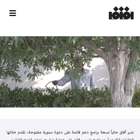
تدير آفاق حالياً تسعة برامج دعم قائمة على دعوة سنوية مفتوحة، تقدم خلالها
الطلبات إلكترونياً، وبرنامج تدريب قائم على عملية ترشيح. تدعم المنح الفنانين