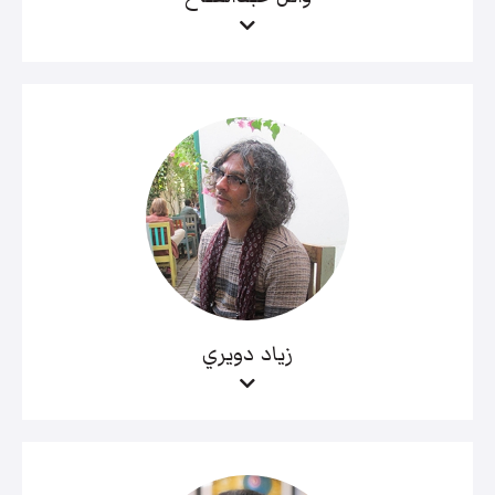
زياد دويري