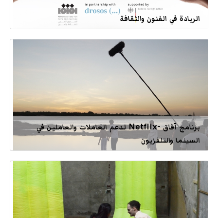
الريادة في الفنون والثقافة
برنامج آفاق -Netflix لدعم العاملات والعاملين في
السينما والتلفزيون