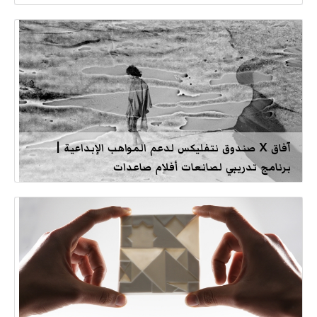
آفاق X صندوق نتفليكس لدعم المواهب الإبداعية |
برنامج تدريبي لصانعات أفلام صاعدات