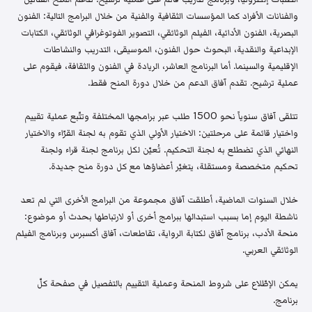
والفنانات الأفراد كما المؤسسات الثقافية والفنية من خلال البرامج التالية: الفنون
البصرية، الفنون الأدائية، الفيلم الوثائقي، التصوير الفوتوغرافي الوثائقي، الكتابات
الإبداعية والنقدية، البحوث حول الفنون، الموسيقى، التدريب والنشاطات
الإقليمية والسينما. أما البرنامج العاشر، الريادة في الفنون والثقافة، فيقوم على
عملية ترشيح. تقدم آفاق الدعم من خلال دورة المنح فقط.
تتلقى آفاق سنوياً نحو 1500 طلب عبر برامجها المختلفة وتتّبع عملية تقييم
واختيار قائمة على مرحلتين: الاختيار الأولي الذي تقوم به لجنة القرّاء والاختيار
النهائي الذي تضطلع به لجنة التحكيم. تُعيّن لكل برنامج لجنة قراء ولجنة
تحكيم متخصصة ومستقلة، يتغيّر أعضاؤها مع كل دورة منح جديدة.
خلال السنوات الماضية، أطلقت آفاق مجموعة من البرامج الأخرى التي لم تعد
ناشطة اليوم إما بسبب استبدالها ببرامج أخرى أو لارتباطها بحدث أو موضوع:
منحة الأدب، برنامج آفاق لكتابة الرواية، تقاطعات، آفاق أكسبرس وبرنامج الفيلم
الوثائقي العربي.
يمكن الإطّلاع على شروط المنحة وعملية التقييم بالتفصيل في صفحة كلّ
برنامج.