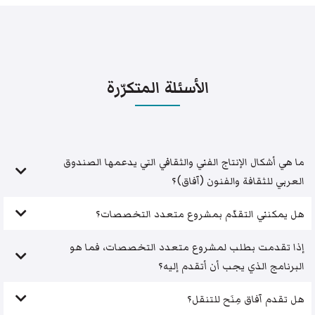
الأسئلة المتكرّرة
ما هي أشكال الإنتاج الفني والثقافي التي يدعمها الصندوق
العربي للثقافة والفنون (آفاق)؟
هل يمكنني التقدّم بمشروع متعدد التخصصات؟
إذا تقدمت بطلب لمشروع متعدد التخصصات، فما هو
البرنامج الذي يجب أن أتقدم إليه؟
هل تقدم آفاق مِنَح للتنقل؟