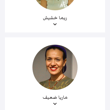
ريما خشيش
ماريا ضعيف