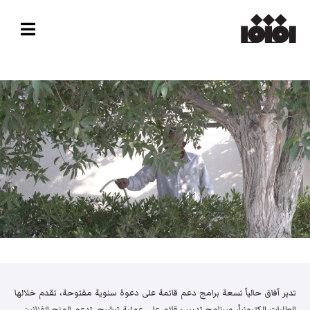
تدير آفاق حالياً تسعة برامج دعم قائمة على دعوة سنوية مفتوحة، تقدم خلالها
الطلبات إلكترونياً، وبرنامج تدريب قائم على عملية ترشيح. تدعم المنح الفنانين