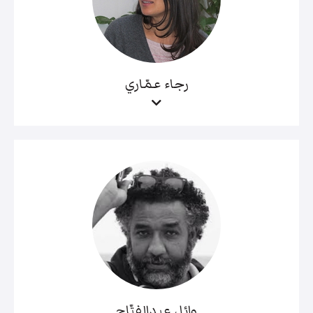
رجاء عمّاري
وائل عبدالفتّاح