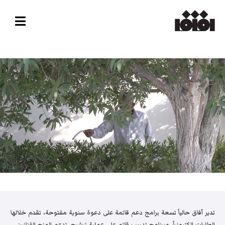
تدير آفاق حالياً تسعة برامج دعم قائمة على دعوة سنوية مفتوحة، تقدم خلالها
الطلبات إلكترونياً، وبرنامج تدريب قائم على عملية ترشيح. تدعم المنح الفنانين