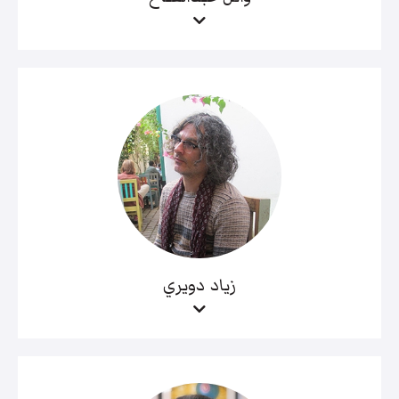
زياد دويري