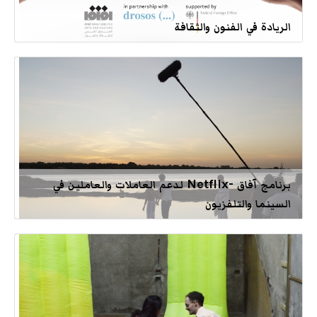
الريادة في الفنون والثقافة
برنامج آفاق -Netflix لدعم العاملات والعاملين في
السينما والتلفزيون