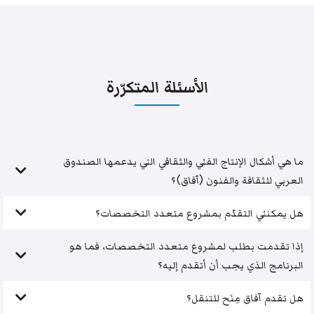
الأسئلة المتكرّرة
ما هي أشكال الإنتاج الفني والثقافي التي يدعمها الصندوق
العربي للثقافة والفنون (آفاق)؟
هل يمكنني التقدّم بمشروع متعدد التخصصات؟
إذا تقدمت بطلب لمشروع متعدد التخصصات، فما هو
البرنامج الذي يجب أن أتقدم إليه؟
هل تقدم آفاق مِنَح للتنقل؟