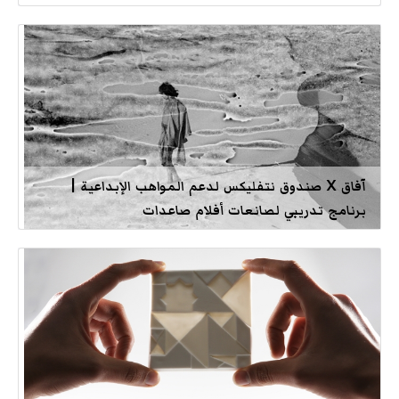
آفاق X صندوق نتفليكس لدعم المواهب الإبداعية |
برنامج تدريبي لصانعات أفلام صاعدات