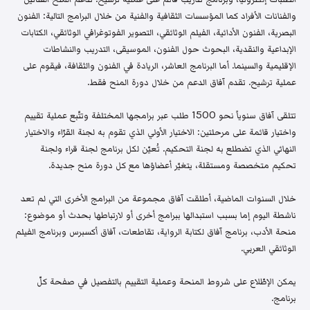
والفنانات الأفراد كما المؤسسات الثقافية والفنية من خلال البرامج التالية: الفنون
البصرية، الفنون الأدائية، الفيلم الوثائقي، التصوير الفوتوغرافي الوثائقي، الكتابات
الإبداعية والنقدية، البحوث حول الفنون، الموسيقى، التدريب والنشاطات
الإقليمية والسينما. أما البرنامج العاشر، الريادة في الفنون والثقافة، فيقوم على
عملية ترشيح. تقدم آفاق الدعم من خلال دورة المنح فقط.
تتلقى آفاق سنوياً نحو 1500 طلب عبر برامجها المختلفة وتتّبع عملية تقييم
واختيار قائمة على مرحلتين: الاختيار الأولي الذي تقوم به لجنة القرّاء والاختيار
النهائي الذي تضطلع به لجنة التحكيم. تُعيّن لكل برنامج لجنة قراء ولجنة
تحكيم متخصصة ومستقلة، يتغيّر أعضاؤها مع كل دورة منح جديدة.
خلال السنوات الماضية، أطلقت آفاق مجموعة من البرامج الأخرى التي لم تعد
ناشطة اليوم إما بسبب استبدالها ببرامج أخرى أو لارتباطها بحدث أو موضوع:
منحة الأدب، برنامج آفاق لكتابة الرواية، تقاطعات، آفاق أكسبرس وبرنامج الفيلم
الوثائقي العربي.
يمكن الإطّلاع على شروط المنحة وعملية التقييم بالتفصيل في صفحة كلّ
برنامج.