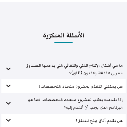
الأسئلة المتكرّرة
ما هي أشكال الإنتاج الفني والثقافي التي يدعمها الصندوق
العربي للثقافة والفنون (آفاق)؟
هل يمكنني التقدّم بمشروع متعدد التخصصات؟
إذا تقدمت بطلب لمشروع متعدد التخصصات، فما هو
البرنامج الذي يجب أن أتقدم إليه؟
هل تقدم آفاق مِنَح للتنقل؟