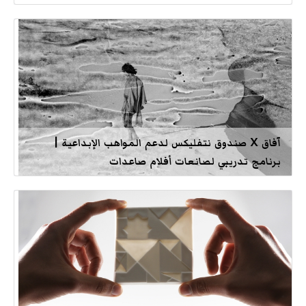
آفاق X صندوق نتفليكس لدعم المواهب الإبداعية |
برنامج تدريبي لصانعات أفلام صاعدات