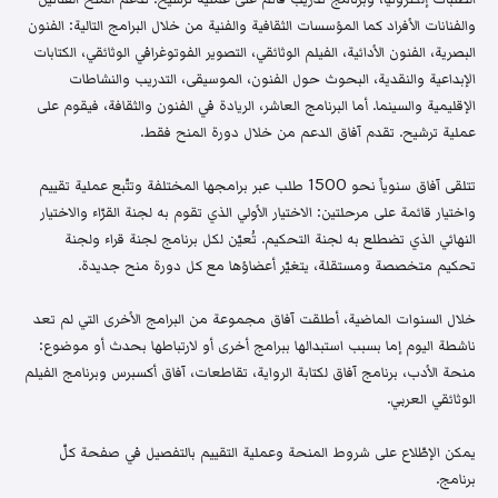
والفنانات الأفراد كما المؤسسات الثقافية والفنية من خلال البرامج التالية: الفنون
البصرية، الفنون الأدائية، الفيلم الوثائقي، التصوير الفوتوغرافي الوثائقي، الكتابات
الإبداعية والنقدية، البحوث حول الفنون، الموسيقى، التدريب والنشاطات
الإقليمية والسينما. أما البرنامج العاشر، الريادة في الفنون والثقافة، فيقوم على
عملية ترشيح. تقدم آفاق الدعم من خلال دورة المنح فقط.
تتلقى آفاق سنوياً نحو 1500 طلب عبر برامجها المختلفة وتتّبع عملية تقييم
واختيار قائمة على مرحلتين: الاختيار الأولي الذي تقوم به لجنة القرّاء والاختيار
النهائي الذي تضطلع به لجنة التحكيم. تُعيّن لكل برنامج لجنة قراء ولجنة
تحكيم متخصصة ومستقلة، يتغيّر أعضاؤها مع كل دورة منح جديدة.
خلال السنوات الماضية، أطلقت آفاق مجموعة من البرامج الأخرى التي لم تعد
ناشطة اليوم إما بسبب استبدالها ببرامج أخرى أو لارتباطها بحدث أو موضوع:
منحة الأدب، برنامج آفاق لكتابة الرواية، تقاطعات، آفاق أكسبرس وبرنامج الفيلم
الوثائقي العربي.
يمكن الإطّلاع على شروط المنحة وعملية التقييم بالتفصيل في صفحة كلّ
برنامج.