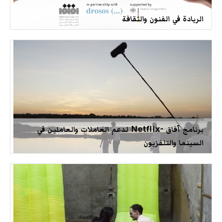
الريادة في الفنون والثقافة
برنامج آفاق -Netflix لدعم العاملات والعاملين في
السينما والتلفزيون