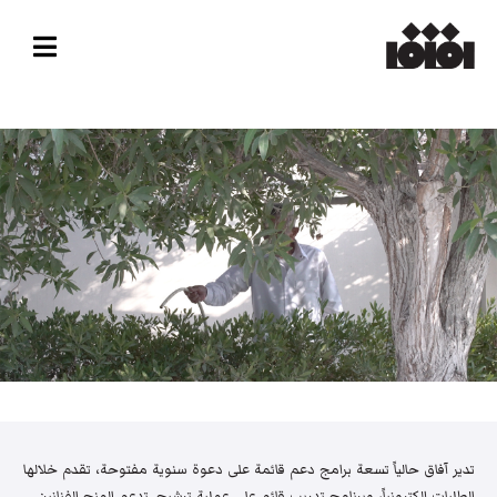
تدير آفاق حالياً تسعة برامج دعم قائمة على دعوة سنوية مفتوحة، تقدم خلالها
الطلبات إلكترونياً، وبرنامج تدريب قائم على عملية ترشيح. تدعم المنح الفنانين