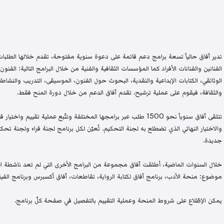
تدير آفاق حالياً تسعة برامج دعم قائمة على دعوة سنوية مفتوحة، تقدم خلالها الطلبات 
الفنانين والفنانات الأفراد كما المؤسسات الثقافية والفنية من خلال البرامج التالية: الفنون 
الوثائقي، الكتابات الإبداعية والنقدية، البحوث حول الفنون، الموسيقى، التدريب والنشاطات 
والثقافة، فيقوم على عملية ترشيح. تقدم آفاق الدعم من خلال دورة المنح فقط.
تتلقى آفاق سنوياً نحو 1500 طلب عبر برامجها المختلفة وتتّبع عملية تقيي
والاختيار النهائي الذي تضطلع به لجنة التحكيم. تُعيّن لكل برنامج لجنة قراء ولجنة
جديدة.
خلال السنوات الماضية، أطلقت آفاق مجموعة من البرامج الأخرى التي لم تعد ناشطة اليو
موضوع: منحة الأدب، برنامج آفاق لكتابة الرواية، تقاطعات، آفاق أكسبرس وبرنامج الفيلم
يمكن الإطّلاع على شروط المنحة وعملية التقييم بالتفصيل في صفحة كلّ برنامج.