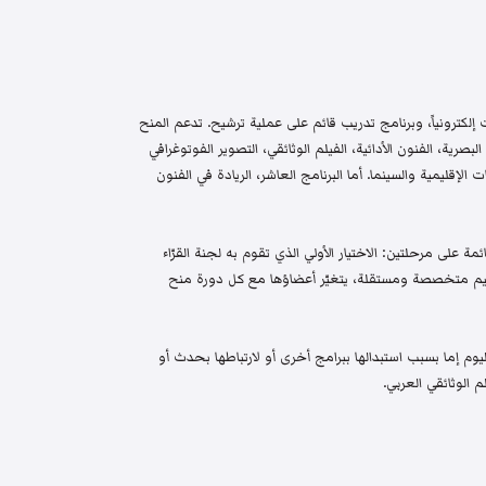
إلكترونياً، وبرنامج تدريب قائم على عملية ترشيح. تدعم المنح
البصرية، الفنون الأدائية، الفيلم الوثائقي، التصوير الفوتوغرافي
الإقليمية والسينما. أما البرنامج العاشر، الريادة في الفنون
م واختيار قائمة على مرحلتين: الاختيار الأولي الذي تقوم به لجنة القرّاء
 تحكيم متخصصة ومستقلة، يتغيّر أعضاؤها مع كل دورة منح
م إما بسبب استبدالها ببرامج أخرى أو لارتباطها بحدث أو
 الوثائقي العربي.