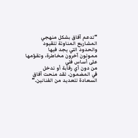
“تدعم آفاق بشكل منهجي
المشاريع المناوئة للقيود
والحدود التي يجد فيها
ممولون آخرون مخاطرة، وتقوّمها
على أساس فني
من دون أي رقابة أو تدخل
في المضمون. لقد منحت آفاق
السعادة للعديد من الفنانين.”