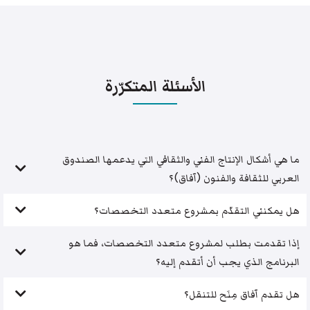
الأسئلة المتكرّرة
ما هي أشكال الإنتاج الفني والثقافي التي يدعمها الصندوق
العربي للثقافة والفنون (آفاق)؟
هل يمكنني التقدّم بمشروع متعدد التخصصات؟
إذا تقدمت بطلب لمشروع متعدد التخصصات، فما هو
البرنامج الذي يجب أن أتقدم إليه؟
هل تقدم آفاق مِنَح للتنقل؟