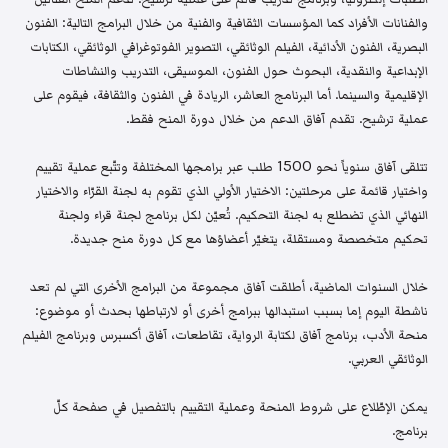
والفنانات الأفراد كما المؤسسات الثقافية والفنية من خلال البرامج التالية: الفنون
البصرية، الفنون الأدائية، الفيلم الوثائقي، التصوير الفوتوغرافي الوثائقي، الكتابات
الإبداعية والنقدية، البحوث حول الفنون، الموسيقى، التدريب والنشاطات
الإقليمية والسينما. أما البرنامج العاشر، الريادة في الفنون والثقافة، فيقوم على
عملية ترشيح. تقدم آفاق الدعم من خلال دورة المنح فقط.
تتلقى آفاق سنوياً نحو 1500 طلب عبر برامجها المختلفة وتتّبع عملية تقييم
واختيار قائمة على مرحلتين: الاختيار الأولي الذي تقوم به لجنة القرّاء والاختيار
النهائي الذي تضطلع به لجنة التحكيم. تُعيّن لكل برنامج لجنة قراء ولجنة
تحكيم متخصصة ومستقلة، يتغيّر أعضاؤها مع كل دورة منح جديدة.
خلال السنوات الماضية، أطلقت آفاق مجموعة من البرامج الأخرى التي لم تعد
ناشطة اليوم إما بسبب استبدالها ببرامج أخرى أو لارتباطها بحدث أو موضوع:
منحة الأدب، برنامج آفاق لكتابة الرواية، تقاطعات، آفاق أكسبرس وبرنامج الفيلم
الوثائقي العربي.
يمكن الإطّلاع على شروط المنحة وعملية التقييم بالتفصيل في صفحة كلّ
برنامج.