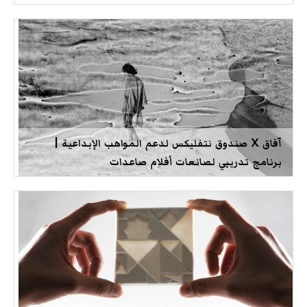
آفاق X صندوق نتفليكس لدعم المواهب الإبداعية |
برنامج تدريبي لصانعات أفلام صاعدات