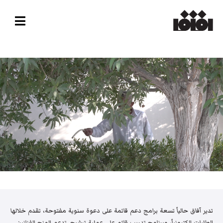
تدير آفاق حالياً تسعة برامج دعم قائمة على دعوة سنوية مفتوحة، تقدم خلالها
الطلبات إلكترونياً، وبرنامج تدريب قائم على عملية ترشيح. تدعم المنح الفنانين