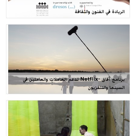
الريادة في الفنون والثقافة
برنامج آفاق -Netflix لدعم العاملات والعاملين في
السينما والتلفزيون