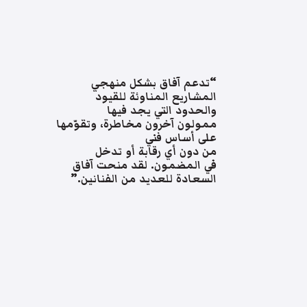
“تدعم آفاق بشكل منهجي
المشاريع المناوئة للقيود
والحدود التي يجد فيها
ممولون آخرون مخاطرة، وتقوّمها
على أساس فني
من دون أي رقابة أو تدخل
في المضمون. لقد منحت آفاق
السعادة للعديد من الفنانين.”