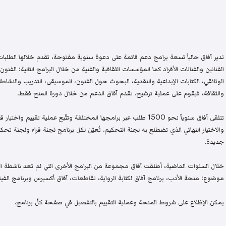
تدير آفاق حالياً تسعة برامج دعم قائمة على دعوة سنوية مفتوحة، تقدم خلالها الطلبات 
الفنانين والفنانات الأفراد كما المؤسسات الثقافية والفنية من خلال البرامج التالية: الفنون 
الوثائقي، الكتابات الإبداعية والنقدية، البحوث حول الفنون، الموسيقى، التدريب والنشاطات 
والثقافة، فيقوم على عملية ترشيح. تقدم آفاق الدعم من خلال دورة المنح فقط.
تتلقى آفاق سنوياً نحو 1500 طلب عبر برامجها المختلفة وتتّبع عملية تقيي
والاختيار النهائي الذي تضطلع به لجنة التحكيم. تُعيّن لكل برنامج لجنة قراء ولجنة
جديدة.
خلال السنوات الماضية، أطلقت آفاق مجموعة من البرامج الأخرى التي لم تعد ناشطة اليو
موضوع: منحة الأدب، برنامج آفاق لكتابة الرواية، تقاطعات، آفاق أكسبرس وبرنامج الفيلم
يمكن الإطّلاع على شروط المنحة وعملية التقييم بالتفصيل في صفحة كلّ برنامج.