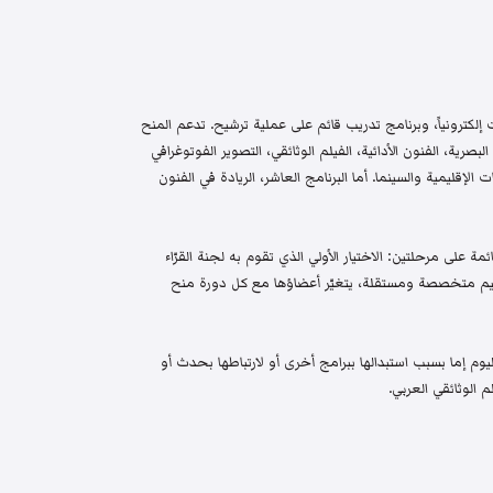
إلكترونياً، وبرنامج تدريب قائم على عملية ترشيح. تدعم المنح
البصرية، الفنون الأدائية، الفيلم الوثائقي، التصوير الفوتوغرافي
الإقليمية والسينما. أما البرنامج العاشر، الريادة في الفنون
م واختيار قائمة على مرحلتين: الاختيار الأولي الذي تقوم به لجنة القرّاء
 تحكيم متخصصة ومستقلة، يتغيّر أعضاؤها مع كل دورة منح
م إما بسبب استبدالها ببرامج أخرى أو لارتباطها بحدث أو
 الوثائقي العربي.