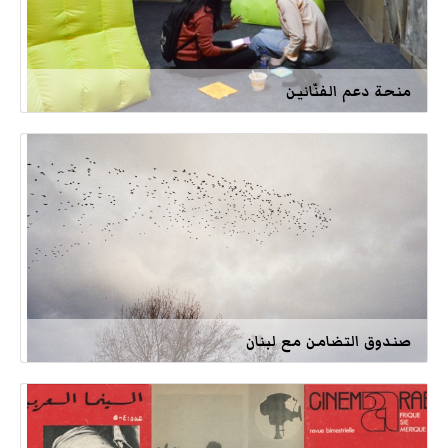
منحة دعم الفنّانين
صندوق التضامن مع لبنان