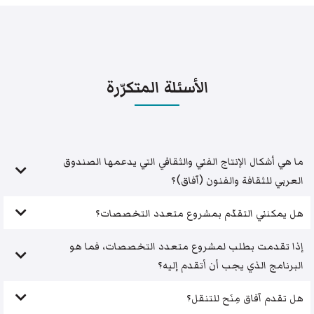
الأسئلة المتكرّرة
ما هي أشكال الإنتاج الفني والثقافي التي يدعمها الصندوق
العربي للثقافة والفنون (آفاق)؟
هل يمكنني التقدّم بمشروع متعدد التخصصات؟
إذا تقدمت بطلب لمشروع متعدد التخصصات، فما هو
البرنامج الذي يجب أن أتقدم إليه؟
هل تقدم آفاق مِنَح للتنقل؟