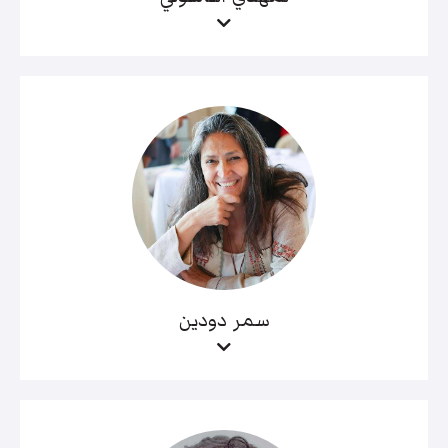
سمر دودين