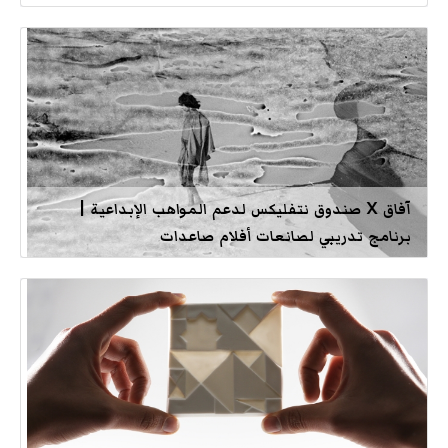
آفاق X صندوق نتفليكس لدعم المواهب الإبداعية |
برنامج تدريبي لصانعات أفلام صاعدات