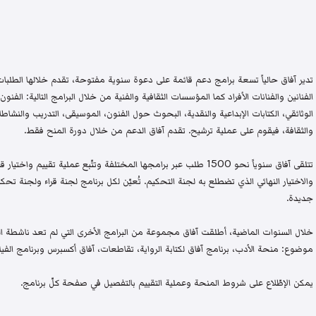
تدير آفاق حالياً تسعة برامج دعم قائمة على دعوة سنوية مفتوحة، تقدم خلالها الطلبات 
الفنانين والفنانات الأفراد كما المؤسسات الثقافية والفنية من خلال البرامج التالية: الفنون 
الوثائقي، الكتابات الإبداعية والنقدية، البحوث حول الفنون، الموسيقى، التدريب والنشاطات 
والثقافة، فيقوم على عملية ترشيح. تقدم آفاق الدعم من خلال دورة المنح فقط.
تتلقى آفاق سنوياً نحو 1500 طلب عبر برامجها المختلفة وتتّبع عملية تقيي
والاختيار النهائي الذي تضطلع به لجنة التحكيم. تُعيّن لكل برنامج لجنة قراء ولجنة
جديدة.
خلال السنوات الماضية، أطلقت آفاق مجموعة من البرامج الأخرى التي لم تعد ناشطة اليو
موضوع: منحة الأدب، برنامج آفاق لكتابة الرواية، تقاطعات، آفاق أكسبرس وبرنامج الفيلم
يمكن الإطّلاع على شروط المنحة وعملية التقييم بالتفصيل في صفحة كلّ برنامج.