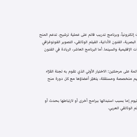
إلكترونياً، وبرنامج تدريب قائم على عملية ترشيح. تدعم المنح
البصرية، الفنون الأدائية، الفيلم الوثائقي، التصوير الفوتوغرافي
الإقليمية والسينما. أما البرنامج العاشر، الريادة في الفنون
م واختيار قائمة على مرحلتين: الاختيار الأولي الذي تقوم به لجنة القرّاء
 تحكيم متخصصة ومستقلة، يتغيّر أعضاؤها مع كل دورة منح
م إما بسبب استبدالها ببرامج أخرى أو لارتباطها بحدث أو
 الوثائقي العربي.