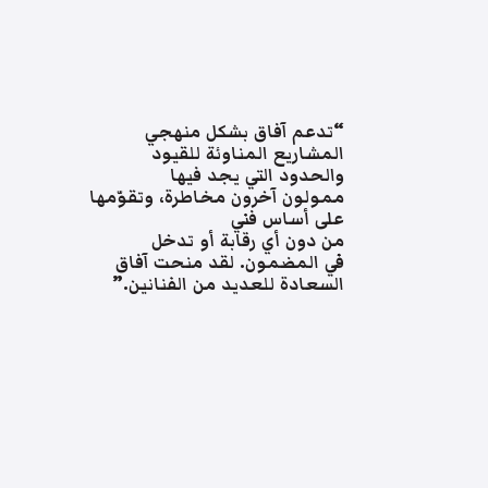
“تدعم آفاق بشكل منهجي
المشاريع المناوئة للقيود
والحدود التي يجد فيها
ممولون آخرون مخاطرة، وتقوّمها
على أساس فني
من دون أي رقابة أو تدخل
في المضمون. لقد منحت آفاق
السعادة للعديد من الفنانين.”