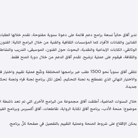
تدير آفاق حالياً تسعة برامج دعم قائمة على دعوة سنوية مفتوحة، تقدم خلالها الطلبات 
الفنانين والفنانات الأفراد كما المؤسسات الثقافية والفنية من خلال البرامج التالية: الفنون 
الوثائقي، الكتابات الإبداعية والنقدية، البحوث حول الفنون، الموسيقى، التدريب والنشاطات 
والثقافة، فيقوم على عملية ترشيح. تقدم آفاق الدعم من خلال دورة المنح فقط.
تتلقى آفاق سنوياً نحو 1500 طلب عبر برامجها المختلفة وتتّبع عملية تقيي
والاختيار النهائي الذي تضطلع به لجنة التحكيم. تُعيّن لكل برنامج لجنة قراء ولجنة
جديدة.
خلال السنوات الماضية، أطلقت آفاق مجموعة من البرامج الأخرى التي لم تعد ناشطة اليو
موضوع: منحة الأدب، برنامج آفاق لكتابة الرواية، تقاطعات، آفاق أكسبرس وبرنامج الفيلم
يمكن الإطّلاع على شروط المنحة وعملية التقييم بالتفصيل في صفحة كلّ برنامج.