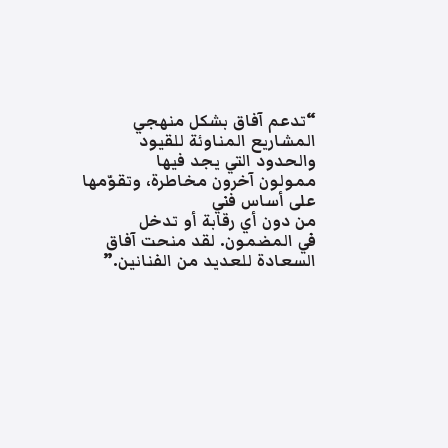
“تدعم آفاق بشكل منهجي
المشاريع المناوئة للقيود
والحدود التي يجد فيها
ممولون آخرون مخاطرة، وتقوّمها
على أساس فني
من دون أي رقابة أو تدخل
في المضمون. لقد منحت آفاق
السعادة للعديد من الفنانين.”