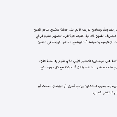
إلكترونياً، وبرنامج تدريب قائم على عملية ترشيح. تدعم المنح
البصرية، الفنون الأدائية، الفيلم الوثائقي، التصوير الفوتوغرافي
الإقليمية والسينما. أما البرنامج العاشر، الريادة في الفنون
م واختيار قائمة على مرحلتين: الاختيار الأولي الذي تقوم به لجنة القرّاء
 تحكيم متخصصة ومستقلة، يتغيّر أعضاؤها مع كل دورة منح
م إما بسبب استبدالها ببرامج أخرى أو لارتباطها بحدث أو
 الوثائقي العربي.