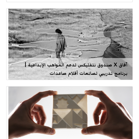
آفاق X صندوق نتفليكس لدعم المواهب الإبداعية |
برنامج تدريبي لصانعات أفلام صاعدات