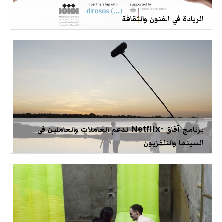
الريادة في الفنون والثقافة
برنامج آفاق -Netflix لدعم العاملات والعاملين في
السينما والتلفزيون