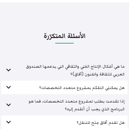
الأسئلة المتكرّرة
ما هي أشكال الإنتاج الفني والثقافي التي يدعمها الصندوق
العربي للثقافة والفنون (آفاق)؟
هل يمكنني التقدّم بمشروع متعدد التخصصات؟
إذا تقدمت بطلب لمشروع متعدد التخصصات، فما هو
البرنامج الذي يجب أن أتقدم إليه؟
هل تقدم آفاق مِنَح للتنقل؟