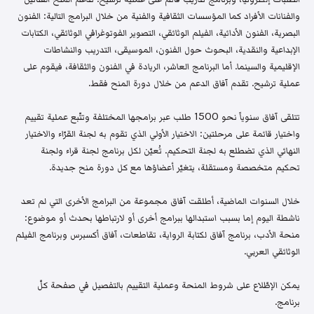
والفنانات الأفراد كما المؤسسات الثقافية والفنية من خلال البرامج التالية: الفنون
البصرية، الفنون الأدائية، الفيلم الوثائقي، التصوير الفوتوغرافي الوثائقي، الكتابات
الإبداعية والنقدية، البحوث حول الفنون، الموسيقى، التدريب والنشاطات
الإقليمية والسينما. أما البرنامج العاشر، الريادة في الفنون والثقافة، فيقوم على
عملية ترشيح. تقدم آفاق الدعم من خلال دورة المنح فقط.
تتلقى آفاق سنوياً نحو 1500 طلب عبر برامجها المختلفة وتتّبع عملية تقييم
واختيار قائمة على مرحلتين: الاختيار الأولي الذي تقوم به لجنة القرّاء والاختيار
النهائي الذي تضطلع به لجنة التحكيم. تُعيّن لكل برنامج لجنة قراء ولجنة
تحكيم متخصصة ومستقلة، يتغيّر أعضاؤها مع كل دورة منح جديدة.
خلال السنوات الماضية، أطلقت آفاق مجموعة من البرامج الأخرى التي لم تعد
ناشطة اليوم إما بسبب استبدالها ببرامج أخرى أو لارتباطها بحدث أو موضوع:
منحة الأدب، برنامج آفاق لكتابة الرواية، تقاطعات، آفاق أكسبرس وبرنامج الفيلم
الوثائقي العربي.
يمكن الإطّلاع على شروط المنحة وعملية التقييم بالتفصيل في صفحة كلّ
برنامج.