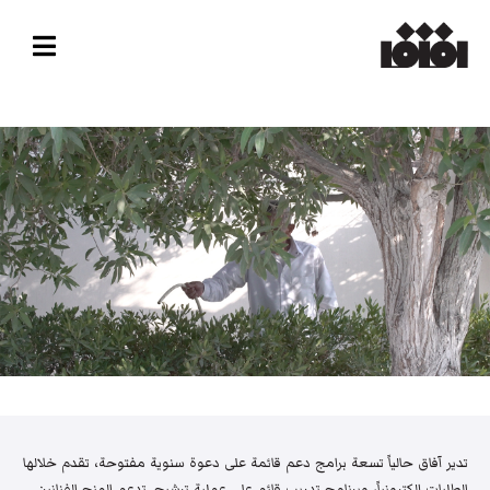
تدير آفاق حالياً تسعة برامج دعم قائمة على دعوة سنوية مفتوحة، تقدم خلالها
الطلبات إلكترونياً، وبرنامج تدريب قائم على عملية ترشيح. تدعم المنح الفنانين