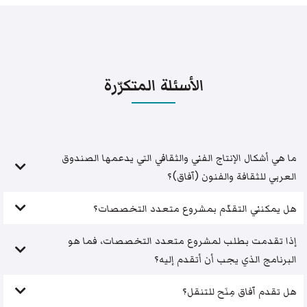
الأسئلة المتكرّرة
ما هي أشكال الإنتاج الفني والثقافي التي يدعمها الصندوق
العربي للثقافة والفنون (آفاق)؟
هل يمكنني التقدّم بمشروع متعدد التخصصات؟
إذا تقدمت بطلب لمشروع متعدد التخصصات، فما هو
البرنامج الذي يجب أن أتقدم إليه؟
هل تقدم آفاق مِنَح للتنقل؟