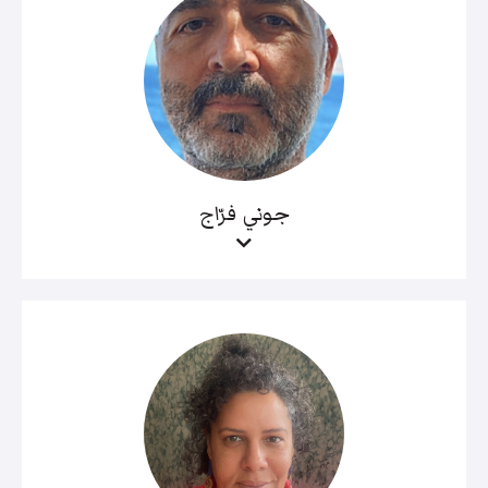
جوني فرّاج