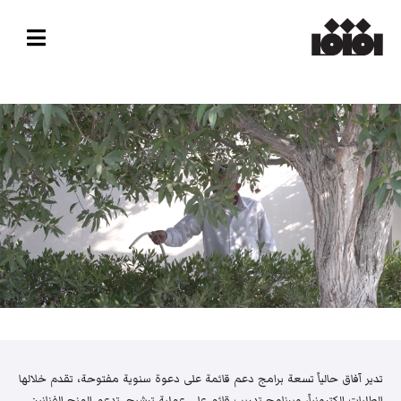
تدير آفاق حالياً تسعة برامج دعم قائمة على دعوة سنوية مفتوحة، تقدم خلالها
الطلبات إلكترونياً، وبرنامج تدريب قائم على عملية ترشيح. تدعم المنح الفنانين