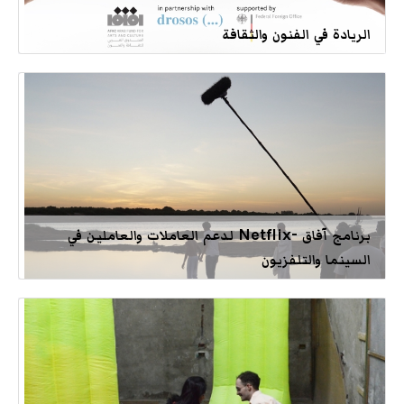
الريادة في الفنون والثقافة
برنامج آفاق -Netflix لدعم العاملات والعاملين في
السينما والتلفزيون