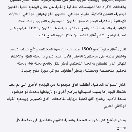
والفنانات الأفراد كما المؤسسات الثقافية والفنية من خلال البرامج التالية: الفنون
البصرية، الفنون الأدائية، الفيلم الوثائقي، التصوير الفوتوغرافي الوثائقي، الكتابات
الإبداعية والنقدية، البحوث حول الفنون، الموسيقى، التدريب والنشاطات
الإقليمية والسينما. أما البرنامج العاشر، الريادة في الفنون والثقافة، فيقوم على
عملية ترشيح. تقدم آفاق الدعم من خلال دورة المنح فقط.
تتلقى آفاق سنوياً نحو 1500 طلب عبر برامجها المختلفة وتتّبع عملية تقييم
واختيار قائمة على مرحلتين: الاختيار الأولي الذي تقوم به لجنة القرّاء والاختيار
النهائي الذي تضطلع به لجنة التحكيم. تُعيّن لكل برنامج لجنة قراء ولجنة
تحكيم متخصصة ومستقلة، يتغيّر أعضاؤها مع كل دورة منح جديدة.
خلال السنوات الماضية، أطلقت آفاق مجموعة من البرامج الأخرى التي لم تعد
ناشطة اليوم إما بسبب استبدالها ببرامج أخرى أو لارتباطها بحدث أو موضوع:
منحة الأدب، برنامج آفاق لكتابة الرواية، تقاطعات، آفاق أكسبرس وبرنامج الفيلم
الوثائقي العربي.
يمكن الإطّلاع على شروط المنحة وعملية التقييم بالتفصيل في صفحة كلّ
برنامج.