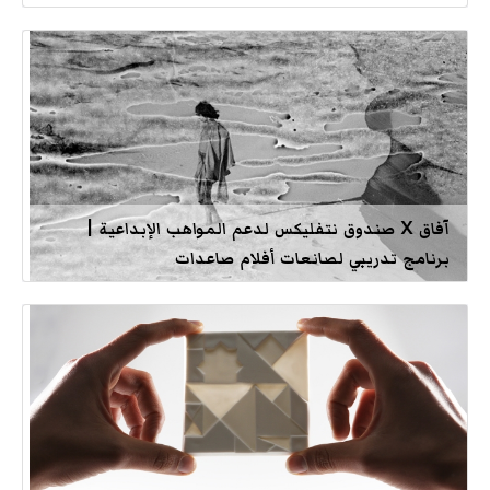
آفاق X صندوق نتفليكس لدعم المواهب الإبداعية |
برنامج تدريبي لصانعات أفلام صاعدات