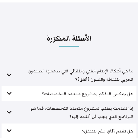
الأسئلة المتكرّرة
ما هي أشكال الإنتاج الفني والثقافي التي يدعمها الصندوق
العربي للثقافة والفنون (آفاق)؟
هل يمكنني التقدّم بمشروع متعدد التخصصات؟
إذا تقدمت بطلب لمشروع متعدد التخصصات، فما هو
البرنامج الذي يجب أن أتقدم إليه؟
هل تقدم آفاق مِنَح للتنقل؟