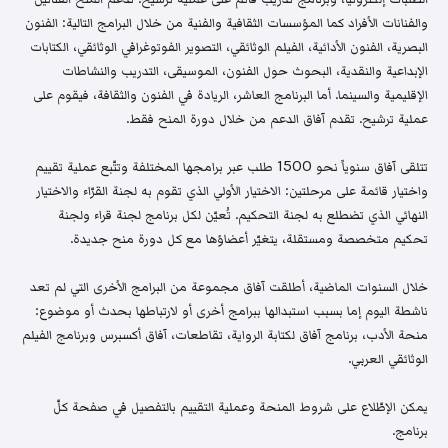
والفنانات الأفراد كما المؤسسات الثقافية والفنية من خلال البرامج التالية: الفنون
البصرية، الفنون الأدائية، الفيلم الوثائقي، التصوير الفوتوغرافي الوثائقي، الكتابات
الإبداعية والنقدية، البحوث حول الفنون، الموسيقى، التدريب والنشاطات
الإقليمية والسينما. أما البرنامج العاشر، الريادة في الفنون والثقافة، فيقوم على
عملية ترشيح. تقدم آفاق الدعم من خلال دورة المنح فقط.
تتلقى آفاق سنوياً نحو 1500 طلب عبر برامجها المختلفة وتتّبع عملية تقييم
واختيار قائمة على مرحلتين: الاختيار الأولي الذي تقوم به لجنة القرّاء والاختيار
النهائي الذي تضطلع به لجنة التحكيم. تُعيّن لكل برنامج لجنة قراء ولجنة
تحكيم متخصصة ومستقلة، يتغيّر أعضاؤها مع كل دورة منح جديدة.
خلال السنوات الماضية، أطلقت آفاق مجموعة من البرامج الأخرى التي لم تعد
ناشطة اليوم إما بسبب استبدالها ببرامج أخرى أو لارتباطها بحدث أو موضوع:
منحة الأدب، برنامج آفاق لكتابة الرواية، تقاطعات، آفاق أكسبرس وبرنامج الفيلم
الوثائقي العربي.
يمكن الإطّلاع على شروط المنحة وعملية التقييم بالتفصيل في صفحة كلّ
برنامج.