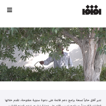
تدير آفاق حالياً تسعة برامج دعم قائمة على دعوة سنوية مفتوحة، تقدم خلالها
الطلبات إلكترونياً، وبرنامج تدريب قائم على عملية ترشيح. تدعم المنح الفنانين