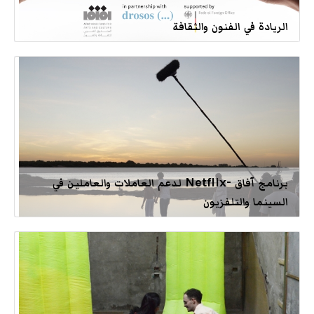
الريادة في الفنون والثقافة
برنامج آفاق -Netflix لدعم العاملات والعاملين في
السينما والتلفزيون