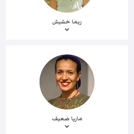
ريما خشيش
ماريا ضعيف