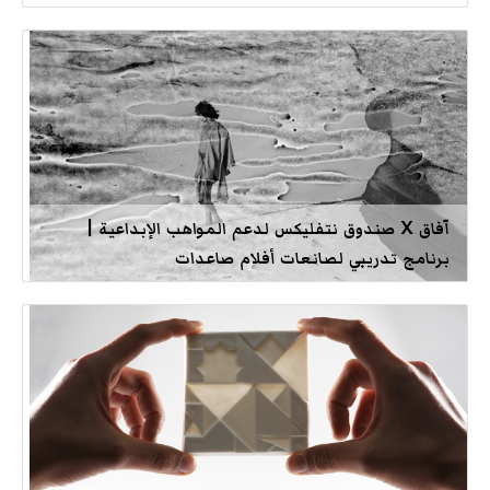
آفاق X صندوق نتفليكس لدعم المواهب الإبداعية |
برنامج تدريبي لصانعات أفلام صاعدات