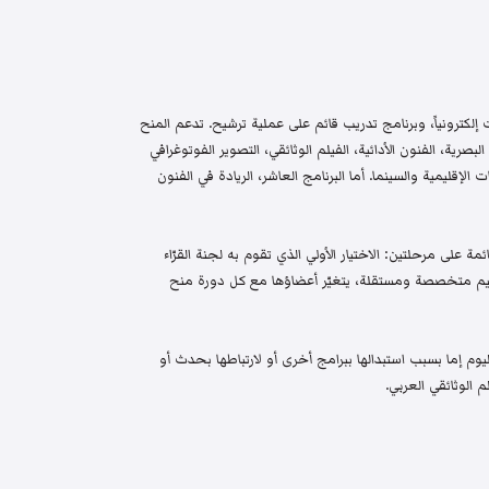
إلكترونياً، وبرنامج تدريب قائم على عملية ترشيح. تدعم المنح
البصرية، الفنون الأدائية، الفيلم الوثائقي، التصوير الفوتوغرافي
الإقليمية والسينما. أما البرنامج العاشر، الريادة في الفنون
م واختيار قائمة على مرحلتين: الاختيار الأولي الذي تقوم به لجنة القرّاء
 تحكيم متخصصة ومستقلة، يتغيّر أعضاؤها مع كل دورة منح
م إما بسبب استبدالها ببرامج أخرى أو لارتباطها بحدث أو
 الوثائقي العربي.