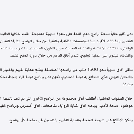
تدير آفاق حالياً تسعة برامج دعم قائمة على دعوة سنوية مفتوحة، تقدم خلالها الطلبات 
الفنانين والفنانات الأفراد كما المؤسسات الثقافية والفنية من خلال البرامج التالية: الفنون 
الوثائقي، الكتابات الإبداعية والنقدية، البحوث حول الفنون، الموسيقى، التدريب والنشاطات 
والثقافة، فيقوم على عملية ترشيح. تقدم آفاق الدعم من خلال دورة المنح فقط.
تتلقى آفاق سنوياً نحو 1500 طلب عبر برامجها المختلفة وتتّبع عملية تقيي
والاختيار النهائي الذي تضطلع به لجنة التحكيم. تُعيّن لكل برنامج لجنة قراء ولجنة
جديدة.
خلال السنوات الماضية، أطلقت آفاق مجموعة من البرامج الأخرى التي لم تعد ناشطة اليو
موضوع: منحة الأدب، برنامج آفاق لكتابة الرواية، تقاطعات، آفاق أكسبرس وبرنامج الفيلم
يمكن الإطّلاع على شروط المنحة وعملية التقييم بالتفصيل في صفحة كلّ برنامج.