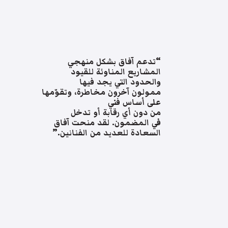
“تدعم آفاق بشكل منهجي
المشاريع المناوئة للقيود
والحدود التي يجد فيها
ممولون آخرون مخاطرة، وتقوّمها
على أساس فني
من دون أي رقابة أو تدخل
في المضمون. لقد منحت آفاق
السعادة للعديد من الفنانين.”