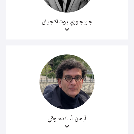
جريجوري بوشاكجيان
أيمن أ. الدسوقي