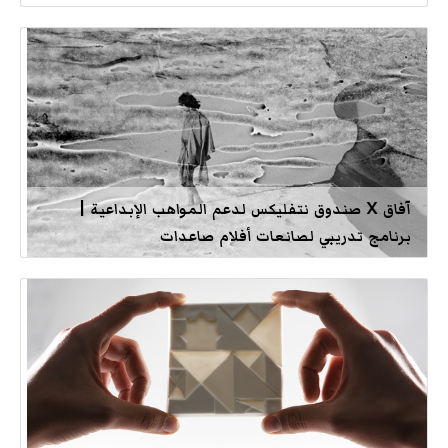
آفاق X صندوق نتفليكس لدعم المواهب الإبداعية |
برنامج تدريبي لصانعات أفلام صاعدات