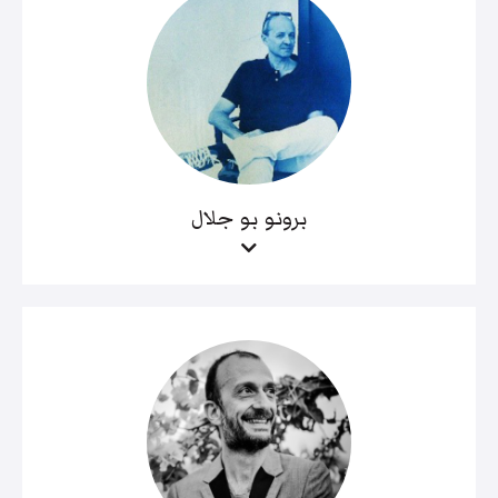
برونو بو جلال