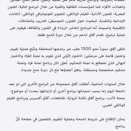
والفنانات الأفراد كما المؤسسات الثقافية والفنية من خلال البرامج التالية: الفنون
البصرية، الفنون الأدائية، الفيلم الوثائقي، التصوير الفوتوغرافي الوثائقي، الكتابات
الإبداعية والنقدية، البحوث حول الفنون، الموسيقى، التدريب والنشاطات
الإقليمية والسينما. أما البرنامج العاشر، الريادة في الفنون والثقافة، فيقوم على
عملية ترشيح. تقدم آفاق الدعم من خلال دورة المنح فقط.
تتلقى آفاق سنوياً نحو 1500 طلب عبر برامجها المختلفة وتتّبع عملية تقييم
واختيار قائمة على مرحلتين: الاختيار الأولي الذي تقوم به لجنة القرّاء والاختيار
النهائي الذي تضطلع به لجنة التحكيم. تُعيّن لكل برنامج لجنة قراء ولجنة
تحكيم متخصصة ومستقلة، يتغيّر أعضاؤها مع كل دورة منح جديدة.
خلال السنوات الماضية، أطلقت آفاق مجموعة من البرامج الأخرى التي لم تعد
ناشطة اليوم إما بسبب استبدالها ببرامج أخرى أو لارتباطها بحدث أو موضوع:
منحة الأدب، برنامج آفاق لكتابة الرواية، تقاطعات، آفاق أكسبرس وبرنامج الفيلم
الوثائقي العربي.
يمكن الإطّلاع على شروط المنحة وعملية التقييم بالتفصيل في صفحة كلّ
برنامج.