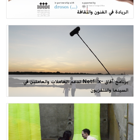
الريادة في الفنون والثقافة
برنامج آفاق -Netflix لدعم العاملات والعاملين في
السينما والتلفزيون