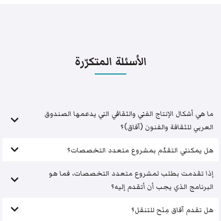
الأسئلة المتكرّرة
ما هي أشكال الإنتاج الفني والثقافي التي يدعمها الصندوق
العربي للثقافة والفنون (آفاق)؟
هل يمكنني التقدّم بمشروع متعدد التخصصات؟
إذا تقدمت بطلب لمشروع متعدد التخصصات، فما هو
البرنامج الذي يجب أن أتقدم إليه؟
هل تقدم آفاق مِنَح للتنقل؟