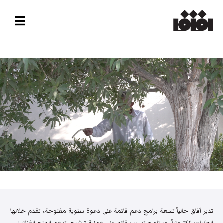
تدير آفاق حالياً تسعة برامج دعم قائمة على دعوة سنوية مفتوحة، تقدم خلالها
الطلبات إلكترونياً، وبرنامج تدريب قائم على عملية ترشيح. تدعم المنح الفنانين