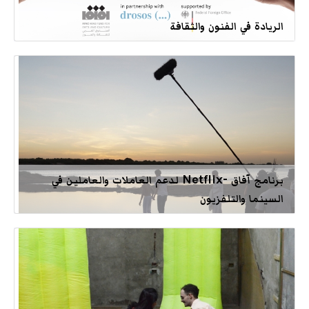
الريادة في الفنون والثقافة
برنامج آفاق -Netflix لدعم العاملات والعاملين في
السينما والتلفزيون