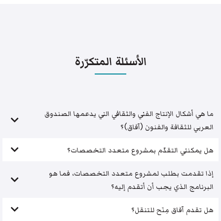
الأسئلة المتكرّرة
ما هي أشكال الإنتاج الفني والثقافي التي يدعمها الصندوق
العربي للثقافة والفنون (آفاق)؟
هل يمكنني التقدّم بمشروع متعدد التخصصات؟
إذا تقدمت بطلب لمشروع متعدد التخصصات، فما هو
البرنامج الذي يجب أن أتقدم إليه؟
هل تقدم آفاق مِنَح للتنقل؟