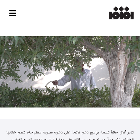
تدير آفاق حالياً تسعة برامج دعم قائمة على دعوة سنوية مفتوحة، تقدم خلالها
الطلبات إلكترونياً، وبرنامج تدريب قائم على عملية ترشيح. تدعم المنح الفنانين