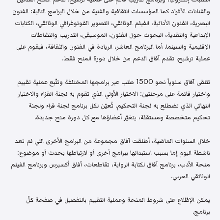
والفنانات الأفراد كما المؤسسات الثقافية والفنية من خلال البرامج التالية: الفنون
البصرية، الفنون الأدائية، الفيلم الوثائقي، التصوير الفوتوغرافي الوثائقي، الكتابات
الإبداعية والنقدية، البحوث حول الفنون، الموسيقى، التدريب والنشاطات
الإقليمية والسينما. أما البرنامج العاشر، الريادة في الفنون والثقافة، فيقوم على
عملية ترشيح. تقدم آفاق الدعم من خلال دورة المنح فقط.
تتلقى آفاق سنوياً نحو 1500 طلب عبر برامجها المختلفة وتتّبع عملية تقييم
واختيار قائمة على مرحلتين: الاختيار الأولي الذي تقوم به لجنة القرّاء والاختيار
النهائي الذي تضطلع به لجنة التحكيم. تُعيّن لكل برنامج لجنة قراء ولجنة
تحكيم متخصصة ومستقلة، يتغيّر أعضاؤها مع كل دورة منح جديدة.
خلال السنوات الماضية، أطلقت آفاق مجموعة من البرامج الأخرى التي لم تعد
ناشطة اليوم إما بسبب استبدالها ببرامج أخرى أو لارتباطها بحدث أو موضوع:
منحة الأدب، برنامج آفاق لكتابة الرواية، تقاطعات، آفاق أكسبرس وبرنامج الفيلم
الوثائقي العربي.
يمكن الإطّلاع على شروط المنحة وعملية التقييم بالتفصيل في صفحة كلّ
برنامج.