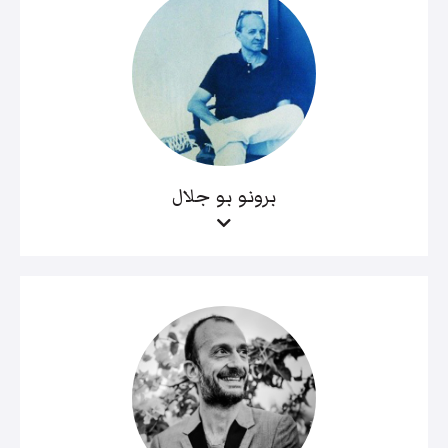
برونو بو جلال