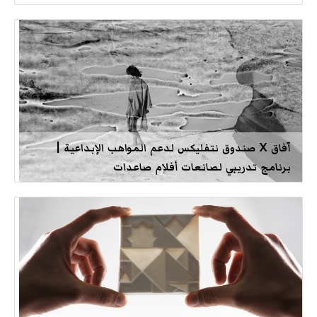
آفاق X صندوق نتفليكس لدعم المواهب الإبداعية |
برنامج تدريبي لصانعات أفلام صاعدات