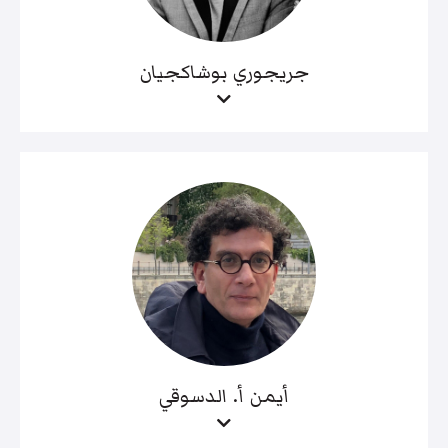
جريجوري بوشاكجيان
أيمن أ. الدسوقي