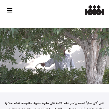
تدير آفاق حالياً تسعة برامج دعم قائمة على دعوة سنوية مفتوحة، تقدم خلالها
الطلبات إلكترونياً، وبرنامج تدريب قائم على عملية ترشيح. تدعم المنح الفنانين