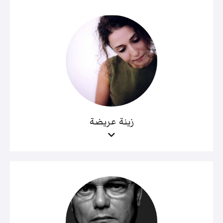
زينة عريضة