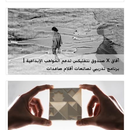
آفاق X صندوق نتفليكس لدعم المواهب الإبداعية |
برنامج تدريبي لصانعات أفلام صاعدات