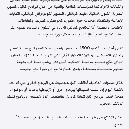
والفنانات الأفراد كما المؤسسات الثقافية والفنية من خلال البرامج التالية: الفنون
البصرية، الفنون الأدائية، الفيلم الوثائقي، التصوير الفوتوغرافي الوثائقي، الكتابات
الإبداعية والنقدية، البحوث حول الفنون، الموسيقى، التدريب والنشاطات
الإقليمية والسينما. أما البرنامج العاشر، الريادة في الفنون والثقافة، فيقوم على
عملية ترشيح. تقدم آفاق الدعم من خلال دورة المنح فقط.
تتلقى آفاق سنوياً نحو 1500 طلب عبر برامجها المختلفة وتتّبع عملية تقييم
واختيار قائمة على مرحلتين: الاختيار الأولي الذي تقوم به لجنة القرّاء والاختيار
النهائي الذي تضطلع به لجنة التحكيم. تُعيّن لكل برنامج لجنة قراء ولجنة
تحكيم متخصصة ومستقلة، يتغيّر أعضاؤها مع كل دورة منح جديدة.
خلال السنوات الماضية، أطلقت آفاق مجموعة من البرامج الأخرى التي لم تعد
ناشطة اليوم إما بسبب استبدالها ببرامج أخرى أو لارتباطها بحدث أو موضوع:
منحة الأدب، برنامج آفاق لكتابة الرواية، تقاطعات، آفاق أكسبرس وبرنامج الفيلم
الوثائقي العربي.
يمكن الإطّلاع على شروط المنحة وعملية التقييم بالتفصيل في صفحة كلّ
برنامج.