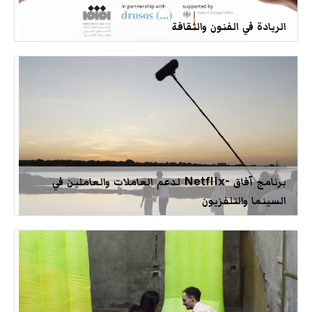
الريادة في الفنون والثقافة
برنامج آفاق -Netflix لدعم العاملات والعاملين في
السينما والتلفزيون