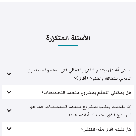
الأسئلة المتكرّرة
ما هي أشكال الإنتاج الفني والثقافي التي يدعمها الصندوق
العربي للثقافة والفنون (آفاق)؟
هل يمكنني التقدّم بمشروع متعدد التخصصات؟
إذا تقدمت بطلب لمشروع متعدد التخصصات، فما هو
البرنامج الذي يجب أن أتقدم إليه؟
هل تقدم آفاق مِنَح للتنقل؟