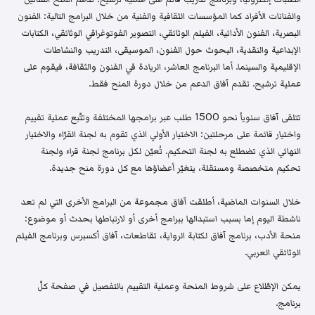
والفنانات الأفراد كما المؤسسات الثقافية والفنية من خلال البرامج التالية: الفنون
البصرية، الفنون الأدائية، الفيلم الوثائقي، التصوير الفوتوغرافي الوثائقي، الكتابات
الإبداعية والنقدية، البحوث حول الفنون، الموسيقى، التدريب والنشاطات
الإقليمية والسينما. أما البرنامج العاشر، الريادة في الفنون والثقافة، فيقوم على
عملية ترشيح. تقدم آفاق الدعم من خلال دورة المنح فقط.
تتلقى آفاق سنوياً نحو 1500 طلب عبر برامجها المختلفة وتتّبع عملية تقييم
واختيار قائمة على مرحلتين: الاختيار الأولي الذي تقوم به لجنة القرّاء والاختيار
النهائي الذي تضطلع به لجنة التحكيم. تُعيّن لكل برنامج لجنة قراء ولجنة
تحكيم متخصصة ومستقلة، يتغيّر أعضاؤها مع كل دورة منح جديدة.
خلال السنوات الماضية، أطلقت آفاق مجموعة من البرامج الأخرى التي لم تعد
ناشطة اليوم إما بسبب استبدالها ببرامج أخرى أو لارتباطها بحدث أو موضوع:
منحة الأدب، برنامج آفاق لكتابة الرواية، تقاطعات، آفاق أكسبرس وبرنامج الفيلم
الوثائقي العربي.
يمكن الإطّلاع على شروط المنحة وعملية التقييم بالتفصيل في صفحة كلّ
برنامج.