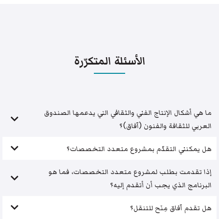
الأسئلة المتكرّرة
ما هي أشكال الإنتاج الفني والثقافي التي يدعمها الصندوق
العربي للثقافة والفنون (آفاق)؟
هل يمكنني التقدّم بمشروع متعدد التخصصات؟
إذا تقدمت بطلب لمشروع متعدد التخصصات، فما هو
البرنامج الذي يجب أن أتقدم إليه؟
هل تقدم آفاق مِنَح للتنقل؟