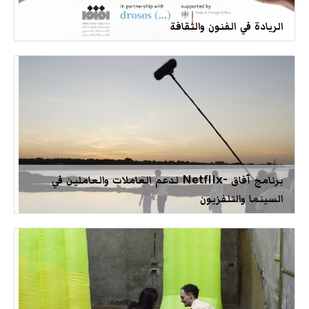
الريادة في الفنون والثقافة
برنامج آفاق -Netflix لدعم العاملات والعاملين في
السينما والتلفزيون