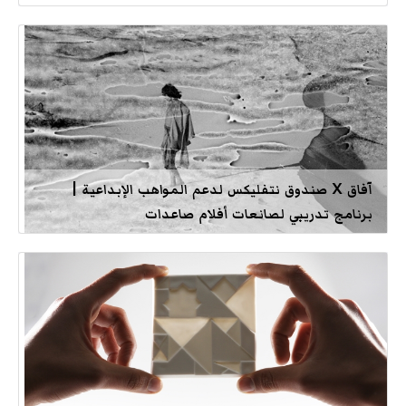
آفاق X صندوق نتفليكس لدعم المواهب الإبداعية |
برنامج تدريبي لصانعات أفلام صاعدات