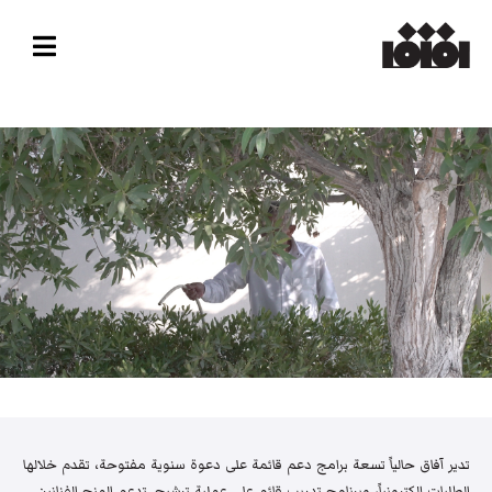
تدير آفاق حالياً تسعة برامج دعم قائمة على دعوة سنوية مفتوحة، تقدم خلالها
الطلبات إلكترونياً، وبرنامج تدريب قائم على عملية ترشيح. تدعم المنح الفنانين