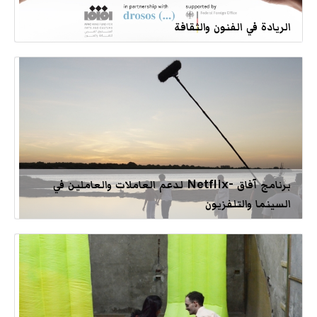
الريادة في الفنون والثقافة
برنامج آفاق -Netflix لدعم العاملات والعاملين في
السينما والتلفزيون