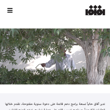
تدير آفاق حالياً تسعة برامج دعم قائمة على دعوة سنوية مفتوحة، تقدم خلالها
الطلبات إلكترونياً، وبرنامج تدريب قائم على عملية ترشيح. تدعم المنح الفنانين