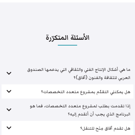
الأسئلة المتكرّرة
ما هي أشكال الإنتاج الفني والثقافي التي يدعمها الصندوق
العربي للثقافة والفنون (آفاق)؟
هل يمكنني التقدّم بمشروع متعدد التخصصات؟
إذا تقدمت بطلب لمشروع متعدد التخصصات، فما هو
البرنامج الذي يجب أن أتقدم إليه؟
هل تقدم آفاق مِنَح للتنقل؟