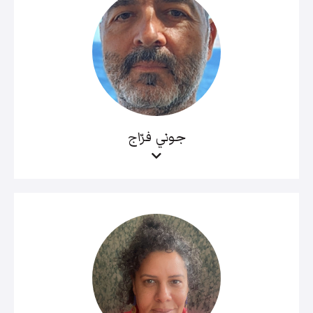
جوني فرّاج