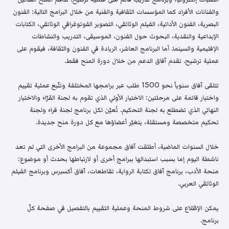
والفنانات الأفراد كما المؤسسات الثقافية والفنية من خلال البرامج التالية: الفنون
البصرية، الفنون الأدائية، الفيلم الوثائقي، التصوير الفوتوغرافي الوثائقي، الكتابات
الإبداعية والنقدية، البحوث حول الفنون، الموسيقى، التدريب والنشاطات
الإقليمية والسينما. أما البرنامج العاشر، الريادة في الفنون والثقافة، فيقوم على
عملية ترشيح. تقدم آفاق الدعم من خلال دورة المنح فقط.
تتلقى آفاق سنوياً نحو 1500 طلب عبر برامجها المختلفة وتتّبع عملية تقييم
واختيار قائمة على مرحلتين: الاختيار الأولي الذي تقوم به لجنة القرّاء والاختيار
النهائي الذي تضطلع به لجنة التحكيم. تُعيّن لكل برنامج لجنة قراء ولجنة
تحكيم متخصصة ومستقلة، يتغيّر أعضاؤها مع كل دورة منح جديدة.
خلال السنوات الماضية، أطلقت آفاق مجموعة من البرامج الأخرى التي لم تعد
ناشطة اليوم إما بسبب استبدالها ببرامج أخرى أو لارتباطها بحدث أو موضوع:
منحة الأدب، برنامج آفاق لكتابة الرواية، تقاطعات، آفاق أكسبرس وبرنامج الفيلم
الوثائقي العربي.
يمكن الإطّلاع على شروط المنحة وعملية التقييم بالتفصيل في صفحة كلّ
برنامج.