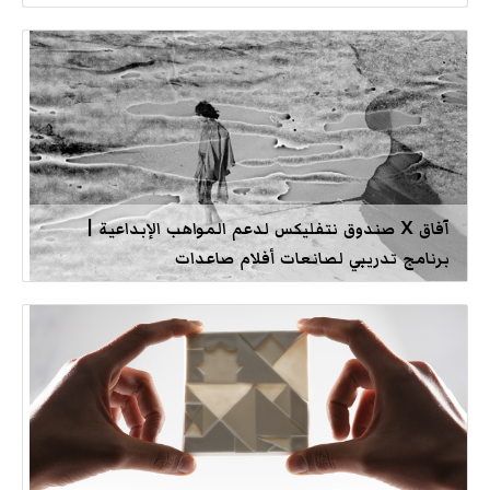
آفاق X صندوق نتفليكس لدعم المواهب الإبداعية |
برنامج تدريبي لصانعات أفلام صاعدات