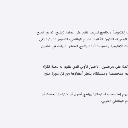
إلكترونياً، وبرنامج تدريب قائم على عملية ترشيح. تدعم المنح
البصرية، الفنون الأدائية، الفيلم الوثائقي، التصوير الفوتوغرافي
الإقليمية والسينما. أما البرنامج العاشر، الريادة في الفنون
م واختيار قائمة على مرحلتين: الاختيار الأولي الذي تقوم به لجنة القرّاء
 تحكيم متخصصة ومستقلة، يتغيّر أعضاؤها مع كل دورة منح
م إما بسبب استبدالها ببرامج أخرى أو لارتباطها بحدث أو
 الوثائقي العربي.