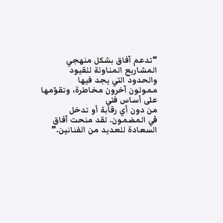
“تدعم آفاق بشكل منهجي
المشاريع المناوئة للقيود
والحدود التي يجد فيها
ممولون آخرون مخاطرة، وتقوّمها
على أساس فني
من دون أي رقابة أو تدخل
في المضمون. لقد منحت آفاق
السعادة للعديد من الفنانين.”