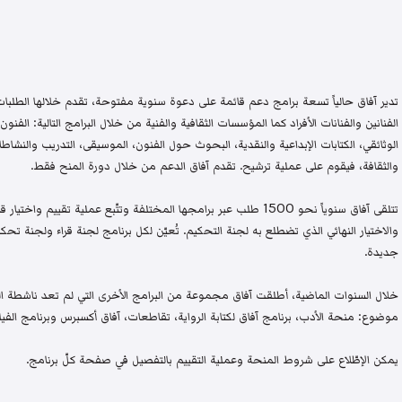
تدير آفاق حالياً تسعة برامج دعم قائمة على دعوة سنوية مفتوحة، تقدم خلالها الطلبات 
الفنانين والفنانات الأفراد كما المؤسسات الثقافية والفنية من خلال البرامج التالية: الفنون 
الوثائقي، الكتابات الإبداعية والنقدية، البحوث حول الفنون، الموسيقى، التدريب والنشاطات 
والثقافة، فيقوم على عملية ترشيح. تقدم آفاق الدعم من خلال دورة المنح فقط.
تتلقى آفاق سنوياً نحو 1500 طلب عبر برامجها المختلفة وتتّبع عملية تقيي
والاختيار النهائي الذي تضطلع به لجنة التحكيم. تُعيّن لكل برنامج لجنة قراء ولجنة
جديدة.
خلال السنوات الماضية، أطلقت آفاق مجموعة من البرامج الأخرى التي لم تعد ناشطة اليو
موضوع: منحة الأدب، برنامج آفاق لكتابة الرواية، تقاطعات، آفاق أكسبرس وبرنامج الفيلم
يمكن الإطّلاع على شروط المنحة وعملية التقييم بالتفصيل في صفحة كلّ برنامج.