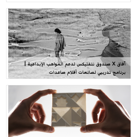
آفاق X صندوق نتفليكس لدعم المواهب الإبداعية |
برنامج تدريبي لصانعات أفلام صاعدات