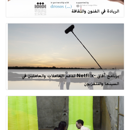
الريادة في الفنون والثقافة
برنامج آفاق -Netflix لدعم العاملات والعاملين في
السينما والتلفزيون