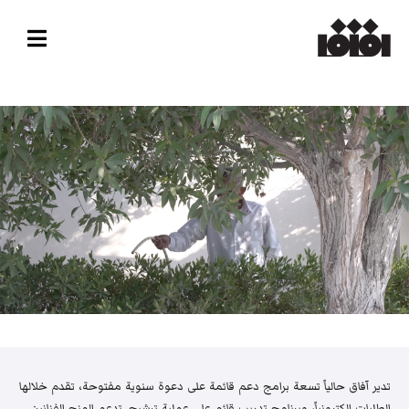
تدير آفاق حالياً تسعة برامج دعم قائمة على دعوة سنوية مفتوحة، تقدم خلالها
الطلبات إلكترونياً، وبرنامج تدريب قائم على عملية ترشيح. تدعم المنح الفنانين