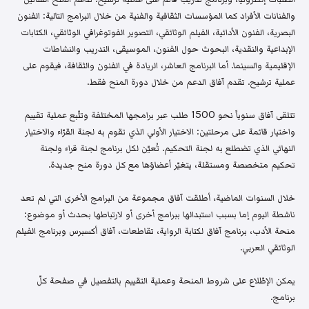
والفنانات الأفراد كما المؤسسات الثقافية والفنية من خلال البرامج التالية: الفنون
البصرية، الفنون الأدائية، الفيلم الوثائقي، التصوير الفوتوغرافي الوثائقي، الكتابات
الإبداعية والنقدية، البحوث حول الفنون، الموسيقى، التدريب والنشاطات
الإقليمية والسينما. أما البرنامج العاشر، الريادة في الفنون والثقافة، فيقوم على
عملية ترشيح. تقدم آفاق الدعم من خلال دورة المنح فقط.
تتلقى آفاق سنوياً نحو 1500 طلب عبر برامجها المختلفة وتتّبع عملية تقييم
واختيار قائمة على مرحلتين: الاختيار الأولي الذي تقوم به لجنة القرّاء والاختيار
النهائي الذي تضطلع به لجنة التحكيم. تُعيّن لكل برنامج لجنة قراء ولجنة
تحكيم متخصصة ومستقلة، يتغيّر أعضاؤها مع كل دورة منح جديدة.
خلال السنوات الماضية، أطلقت آفاق مجموعة من البرامج الأخرى التي لم تعد
ناشطة اليوم إما بسبب استبدالها ببرامج أخرى أو لارتباطها بحدث أو موضوع:
منحة الأدب، برنامج آفاق لكتابة الرواية، تقاطعات، آفاق أكسبرس وبرنامج الفيلم
الوثائقي العربي.
يمكن الإطّلاع على شروط المنحة وعملية التقييم بالتفصيل في صفحة كلّ
برنامج.