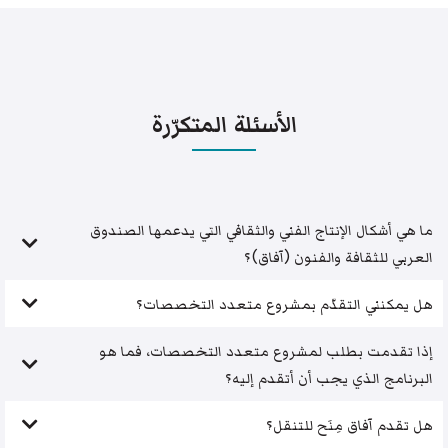
الأسئلة المتكرّرة
ما هي أشكال الإنتاج الفني والثقافي التي يدعمها الصندوق
العربي للثقافة والفنون (آفاق)؟
هل يمكنني التقدّم بمشروع متعدد التخصصات؟
إذا تقدمت بطلب لمشروع متعدد التخصصات، فما هو
البرنامج الذي يجب أن أتقدم إليه؟
هل تقدم آفاق مِنَح للتنقل؟