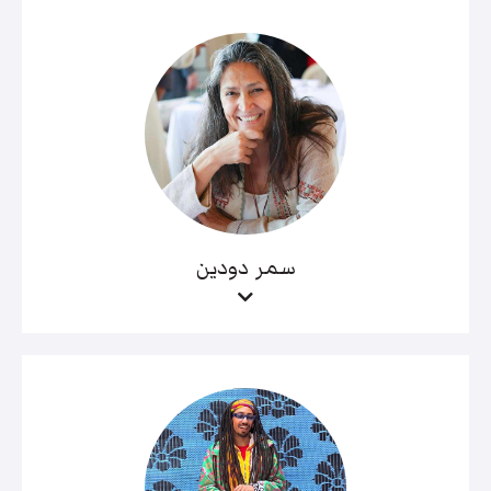
سمر دودين