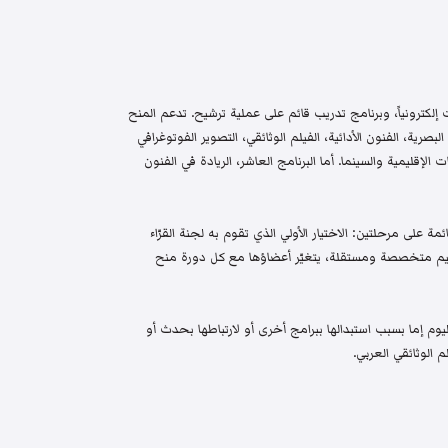
إلكترونياً، وبرنامج تدريب قائم على عملية ترشيح. تدعم المنح
البصرية، الفنون الأدائية، الفيلم الوثائقي، التصوير الفوتوغرافي
الإقليمية والسينما. أما البرنامج العاشر، الريادة في الفنون
م واختيار قائمة على مرحلتين: الاختيار الأولي الذي تقوم به لجنة القرّاء
 تحكيم متخصصة ومستقلة، يتغيّر أعضاؤها مع كل دورة منح
م إما بسبب استبدالها ببرامج أخرى أو لارتباطها بحدث أو
 الوثائقي العربي.