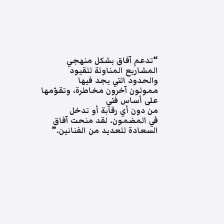
“تدعم آفاق بشكل منهجي
المشاريع المناوئة للقيود
والحدود التي يجد فيها
ممولون آخرون مخاطرة، وتقوّمها
على أساس فني
من دون أي رقابة أو تدخل
في المضمون. لقد منحت آفاق
السعادة للعديد من الفنانين.”