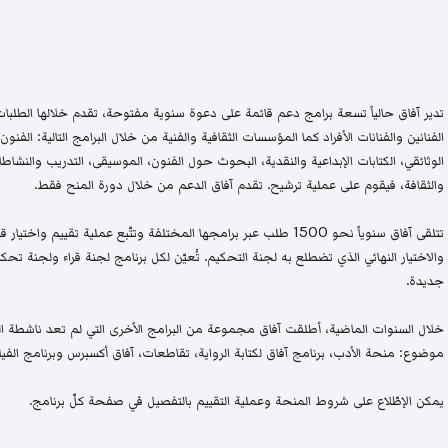
تدير آفاق حالياً تسعة برامج دعم قائمة على دعوة سنوية مفتوحة، تقدم خلالها الطلبات 
الفنانين والفنانات الأفراد كما المؤسسات الثقافية والفنية من خلال البرامج التالية: الفنون 
الوثائقي، الكتابات الإبداعية والنقدية، البحوث حول الفنون، الموسيقى، التدريب والنشاطات 
والثقافة، فيقوم على عملية ترشيح. تقدم آفاق الدعم من خلال دورة المنح فقط.
تتلقى آفاق سنوياً نحو 1500 طلب عبر برامجها المختلفة وتتّبع عملية تقيي
والاختيار النهائي الذي تضطلع به لجنة التحكيم. تُعيّن لكل برنامج لجنة قراء ولجنة
جديدة.
خلال السنوات الماضية، أطلقت آفاق مجموعة من البرامج الأخرى التي لم تعد ناشطة اليو
موضوع: منحة الأدب، برنامج آفاق لكتابة الرواية، تقاطعات، آفاق أكسبرس وبرنامج الفيلم
يمكن الإطّلاع على شروط المنحة وعملية التقييم بالتفصيل في صفحة كلّ برنامج.