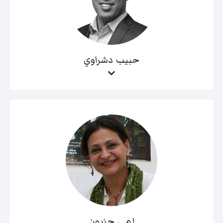
حبيب دشراوي
لمى حزبون