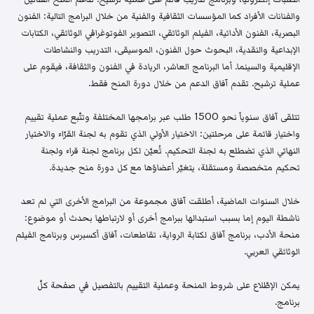
والفنانات الأفراد كما المؤسسات الثقافية والفنية من خلال البرامج التالية: الفنون
البصرية، الفنون الأدائية، الفيلم الوثائقي، التصوير الفوتوغرافي الوثائقي، الكتابات
الإبداعية والنقدية، البحوث حول الفنون، الموسيقى، التدريب والنشاطات
الإقليمية والسينما. أما البرنامج العاشر، الريادة في الفنون والثقافة، فيقوم على
عملية ترشيح. تقدم آفاق الدعم من خلال دورة المنح فقط.
تتلقى آفاق سنوياً نحو 1500 طلب عبر برامجها المختلفة وتتّبع عملية تقييم
واختيار قائمة على مرحلتين: الاختيار الأولي الذي تقوم به لجنة القرّاء والاختيار
النهائي الذي تضطلع به لجنة التحكيم. تُعيّن لكل برنامج لجنة قراء ولجنة
تحكيم متخصصة ومستقلة، يتغيّر أعضاؤها مع كل دورة منح جديدة.
خلال السنوات الماضية، أطلقت آفاق مجموعة من البرامج الأخرى التي لم تعد
ناشطة اليوم إما بسبب استبدالها ببرامج أخرى أو لارتباطها بحدث أو موضوع:
منحة الأدب، برنامج آفاق لكتابة الرواية، تقاطعات، آفاق أكسبرس وبرنامج الفيلم
الوثائقي العربي.
يمكن الإطّلاع على شروط المنحة وعملية التقييم بالتفصيل في صفحة كلّ
برنامج.