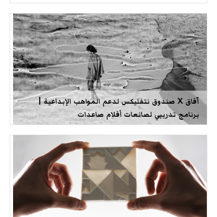
آفاق X صندوق نتفليكس لدعم المواهب الإبداعية |
برنامج تدريبي لصانعات أفلام صاعدات