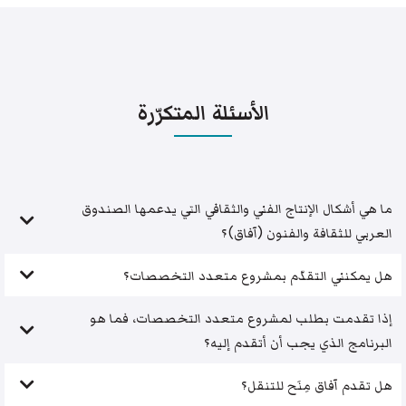
الأسئلة المتكرّرة
ما هي أشكال الإنتاج الفني والثقافي التي يدعمها الصندوق
العربي للثقافة والفنون (آفاق)؟
هل يمكنني التقدّم بمشروع متعدد التخصصات؟
إذا تقدمت بطلب لمشروع متعدد التخصصات، فما هو
البرنامج الذي يجب أن أتقدم إليه؟
هل تقدم آفاق مِنَح للتنقل؟