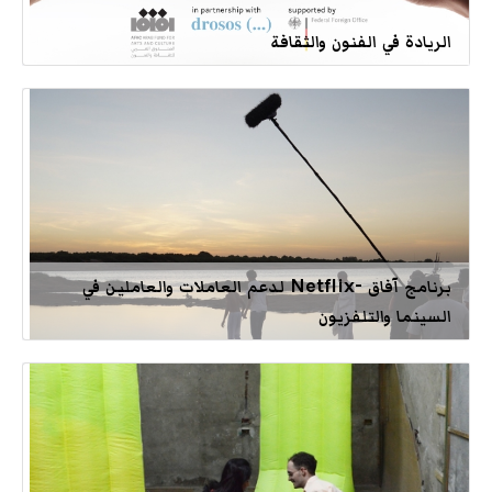
الريادة في الفنون والثقافة
برنامج آفاق -Netflix لدعم العاملات والعاملين في
السينما والتلفزيون