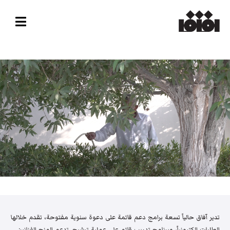
تدير آفاق حالياً تسعة برامج دعم قائمة على دعوة سنوية مفتوحة، تقدم خلالها
الطلبات إلكترونياً، وبرنامج تدريب قائم على عملية ترشيح. تدعم المنح الفنانين