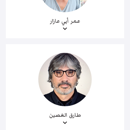
عمر أبي عازار
طارق الغصين