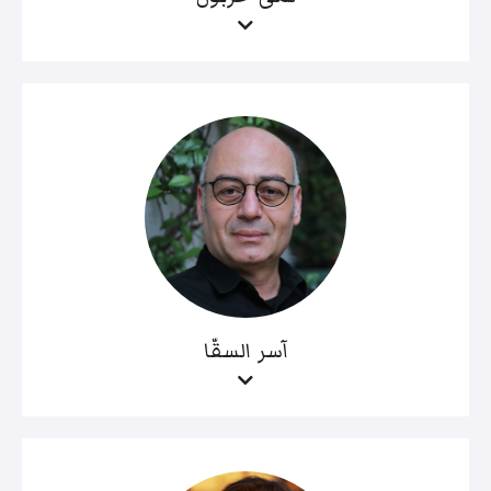
آسر السقّا