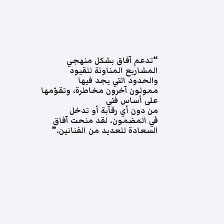
“تدعم آفاق بشكل منهجي
المشاريع المناوئة للقيود
والحدود التي يجد فيها
ممولون آخرون مخاطرة، وتقوّمها
على أساس فني
من دون أي رقابة أو تدخل
في المضمون. لقد منحت آفاق
السعادة للعديد من الفنانين.”