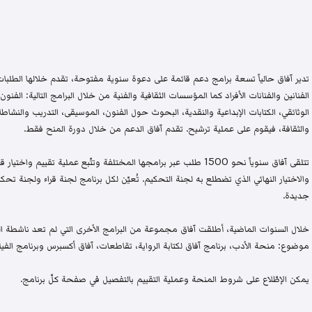
تدير آفاق حالياً تسعة برامج دعم قائمة على دعوة سنوية مفتوحة، تقدم خلالها الطلبات 
الفنانين والفنانات الأفراد كما المؤسسات الثقافية والفنية من خلال البرامج التالية: الفنون 
الوثائقي، الكتابات الإبداعية والنقدية، البحوث حول الفنون، الموسيقى، التدريب والنشاطات 
والثقافة، فيقوم على عملية ترشيح. تقدم آفاق الدعم من خلال دورة المنح فقط.
تتلقى آفاق سنوياً نحو 1500 طلب عبر برامجها المختلفة وتتّبع عملية تقيي
والاختيار النهائي الذي تضطلع به لجنة التحكيم. تُعيّن لكل برنامج لجنة قراء ولجنة
جديدة.
خلال السنوات الماضية، أطلقت آفاق مجموعة من البرامج الأخرى التي لم تعد ناشطة اليو
موضوع: منحة الأدب، برنامج آفاق لكتابة الرواية، تقاطعات، آفاق أكسبرس وبرنامج الفيلم
يمكن الإطّلاع على شروط المنحة وعملية التقييم بالتفصيل في صفحة كلّ برنامج.