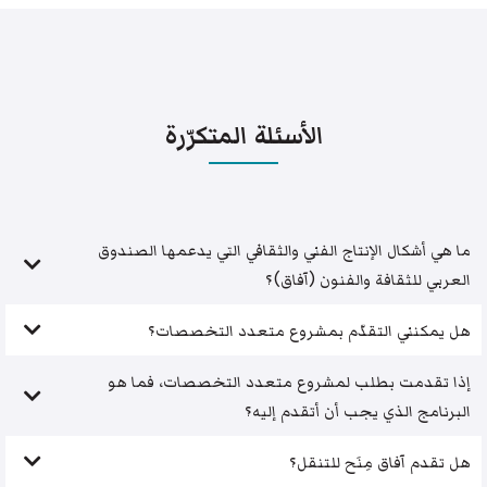
الأسئلة المتكرّرة
ما هي أشكال الإنتاج الفني والثقافي التي يدعمها الصندوق
العربي للثقافة والفنون (آفاق)؟
هل يمكنني التقدّم بمشروع متعدد التخصصات؟
إذا تقدمت بطلب لمشروع متعدد التخصصات، فما هو
البرنامج الذي يجب أن أتقدم إليه؟
هل تقدم آفاق مِنَح للتنقل؟