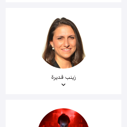
زينب قديرة