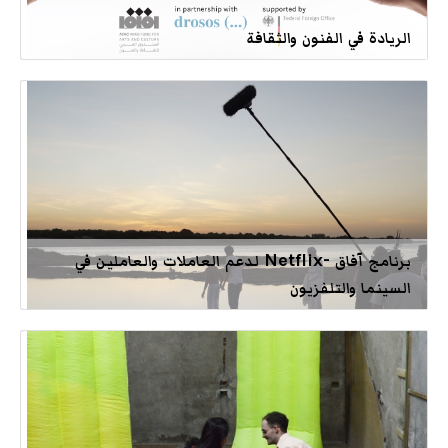
الريادة في الفنون والثقافة
برنامج آفاق -Netflix لدعم العاملات والعاملين في
السينما والتلفزيون