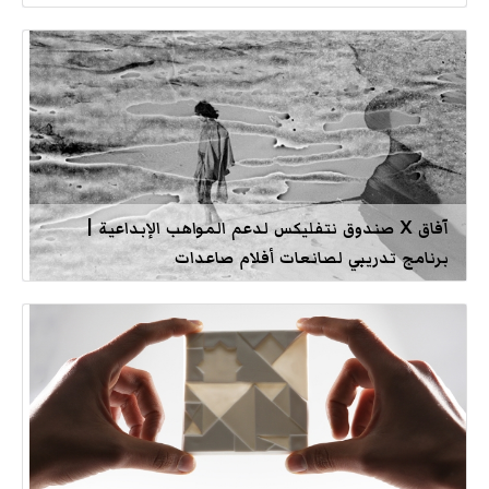
آفاق X صندوق نتفليكس لدعم المواهب الإبداعية |
برنامج تدريبي لصانعات أفلام صاعدات