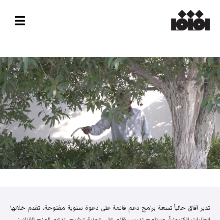
تدير آفاق حالياً تسعة برامج دعم قائمة على دعوة سنوية مفتوحة، تقدم خلالها
الطلبات إلكترونياً، وبرنامج تدريب قائم على عملية ترشيح. تدعم المنح الفنانين