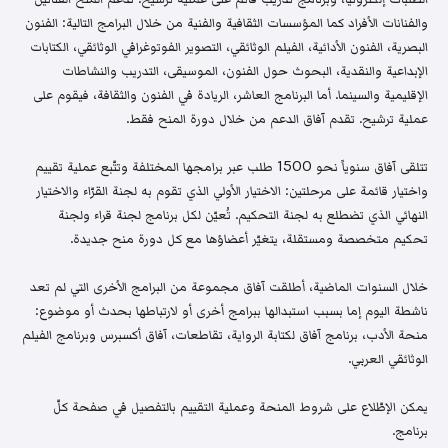
والفنانات الأفراد كما المؤسسات الثقافية والفنية من خلال البرامج التالية: الفنون
البصرية، الفنون الأدائية، الفيلم الوثائقي، التصوير الفوتوغرافي الوثائقي، الكتابات
الإبداعية والنقدية، البحوث حول الفنون، الموسيقى، التدريب والنشاطات
الإقليمية والسينما. أما البرنامج العاشر، الريادة في الفنون والثقافة، فيقوم على
عملية ترشيح. تقدم آفاق الدعم من خلال دورة المنح فقط.
تتلقى آفاق سنوياً نحو 1500 طلب عبر برامجها المختلفة وتتّبع عملية تقييم
واختيار قائمة على مرحلتين: الاختيار الأولي الذي تقوم به لجنة القرّاء والاختيار
النهائي الذي تضطلع به لجنة التحكيم. تُعيّن لكل برنامج لجنة قراء ولجنة
تحكيم متخصصة ومستقلة، يتغيّر أعضاؤها مع كل دورة منح جديدة.
خلال السنوات الماضية، أطلقت آفاق مجموعة من البرامج الأخرى التي لم تعد
ناشطة اليوم إما بسبب استبدالها ببرامج أخرى أو لارتباطها بحدث أو موضوع:
منحة الأدب، برنامج آفاق لكتابة الرواية، تقاطعات، آفاق أكسبرس وبرنامج الفيلم
الوثائقي العربي.
يمكن الإطّلاع على شروط المنحة وعملية التقييم بالتفصيل في صفحة كلّ
برنامج.