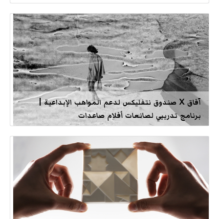
آفاق X صندوق نتفليكس لدعم المواهب الإبداعية |
برنامج تدريبي لصانعات أفلام صاعدات