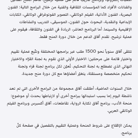
والفنانات الأفراد كما المؤسسات الثقافية والفنية من خلال البرامج التالية: الفنون
البصرية، الفنون الأدائية، الفيلم الوثائقي، التصوير الفوتوغرافي الوثائقي، الكتابات
الإبداعية والنقدية، البحوث حول الفنون، الموسيقى، التدريب والنشاطات
الإقليمية والسينما. أما البرنامج العاشر، الريادة في الفنون والثقافة، فيقوم على
عملية ترشيح. تقدم آفاق الدعم من خلال دورة المنح فقط.
تتلقى آفاق سنوياً نحو 1500 طلب عبر برامجها المختلفة وتتّبع عملية تقييم
واختيار قائمة على مرحلتين: الاختيار الأولي الذي تقوم به لجنة القرّاء والاختيار
النهائي الذي تضطلع به لجنة التحكيم. تُعيّن لكل برنامج لجنة قراء ولجنة
تحكيم متخصصة ومستقلة، يتغيّر أعضاؤها مع كل دورة منح جديدة.
خلال السنوات الماضية، أطلقت آفاق مجموعة من البرامج الأخرى التي لم تعد
ناشطة اليوم إما بسبب استبدالها ببرامج أخرى أو لارتباطها بحدث أو موضوع:
منحة الأدب، برنامج آفاق لكتابة الرواية، تقاطعات، آفاق أكسبرس وبرنامج الفيلم
الوثائقي العربي.
يمكن الإطّلاع على شروط المنحة وعملية التقييم بالتفصيل في صفحة كلّ
برنامج.