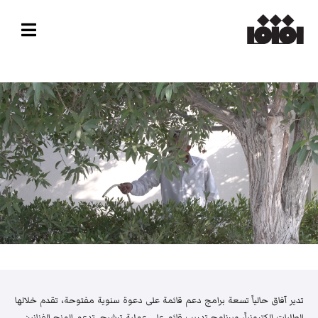
تدير آفاق حالياً تسعة برامج دعم قائمة على دعوة سنوية مفتوحة، تقدم خلالها
الطلبات إلكترونياً، وبرنامج تدريب قائم على عملية ترشيح. تدعم المنح الفنانين