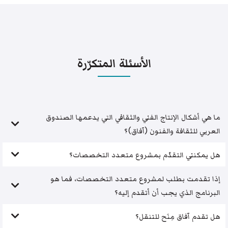
الأسئلة المتكرّرة
ما هي أشكال الإنتاج الفني والثقافي التي يدعمها الصندوق
العربي للثقافة والفنون (آفاق)؟
هل يمكنني التقدّم بمشروع متعدد التخصصات؟
إذا تقدمت بطلب لمشروع متعدد التخصصات، فما هو
البرنامج الذي يجب أن أتقدم إليه؟
هل تقدم آفاق مِنَح للتنقل؟