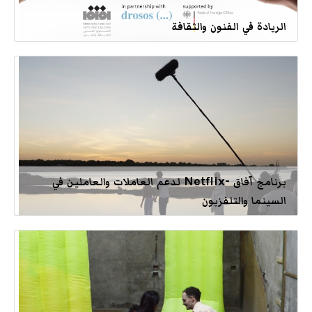
الريادة في الفنون والثقافة
برنامج آفاق -Netflix لدعم العاملات والعاملين في
السينما والتلفزيون