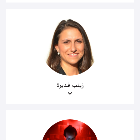
زينب قديرة