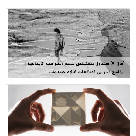
آفاق X صندوق نتفليكس لدعم المواهب الإبداعية |
برنامج تدريبي لصانعات أفلام صاعدات