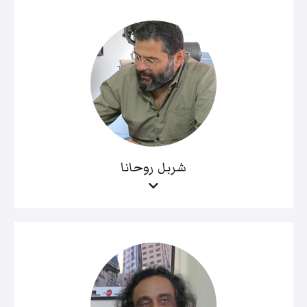
شربل روحانا