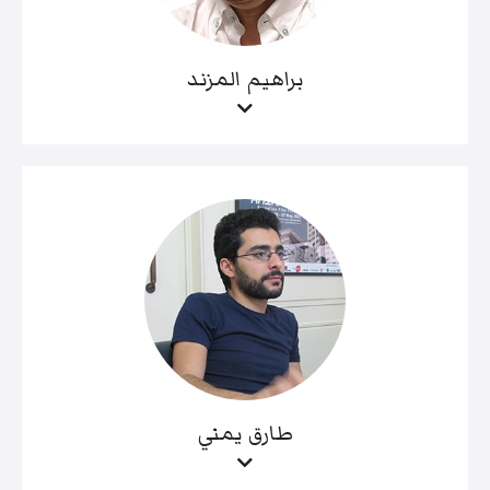
براهيم المزند
طارق يمني