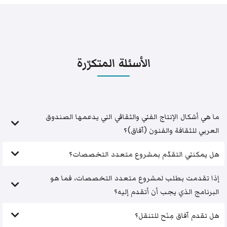
الأسئلة المتكرّرة
ما هي أشكال الإنتاج الفني والثقافي التي يدعمها الصندوق
العربي للثقافة والفنون (آفاق)؟
هل يمكنني التقدّم بمشروع متعدد التخصصات؟
إذا تقدمت بطلب لمشروع متعدد التخصصات، فما هو
البرنامج الذي يجب أن أتقدم إليه؟
هل تقدم آفاق مِنَح للتنقل؟