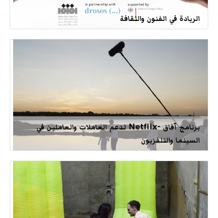
الريادة في الفنون والثقافة
برنامج آفاق -Netflix لدعم العاملات والعاملين في
السينما والتلفزيون