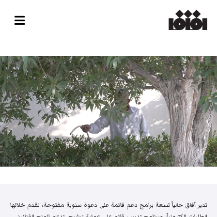
تدير آفاق حالياً تسعة برامج دعم قائمة على دعوة سنوية مفتوحة، تقدم خلالها
الطلبات إلكترونياً، وبرنامج تدريب قائم على عملية ترشيح. تدعم المنح الفنانين