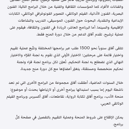
والفنانات الأفراد كما المؤسسات الثقافية والفنية من خلال البرامج التالية: الفنون
البصرية، الفنون الأدائية، الفيلم الوثائقي، التصوير الفوتوغرافي الوثائقي، الكتابات
الإبداعية والنقدية، البحوث حول الفنون، الموسيقى، التدريب والنشاطات
الإقليمية والسينما. أما البرنامج العاشر، الريادة في الفنون والثقافة، فيقوم على
عملية ترشيح. تقدم آفاق الدعم من خلال دورة المنح فقط.
تتلقى آفاق سنوياً نحو 1500 طلب عبر برامجها المختلفة وتتّبع عملية تقييم
واختيار قائمة على مرحلتين: الاختيار الأولي الذي تقوم به لجنة القرّاء والاختيار
النهائي الذي تضطلع به لجنة التحكيم. تُعيّن لكل برنامج لجنة قراء ولجنة
تحكيم متخصصة ومستقلة، يتغيّر أعضاؤها مع كل دورة منح جديدة.
خلال السنوات الماضية، أطلقت آفاق مجموعة من البرامج الأخرى التي لم تعد
ناشطة اليوم إما بسبب استبدالها ببرامج أخرى أو لارتباطها بحدث أو موضوع:
منحة الأدب، برنامج آفاق لكتابة الرواية، تقاطعات، آفاق أكسبرس وبرنامج الفيلم
الوثائقي العربي.
يمكن الإطّلاع على شروط المنحة وعملية التقييم بالتفصيل في صفحة كلّ
برنامج.