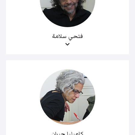
فتحي سلامة
كاميليا جبران