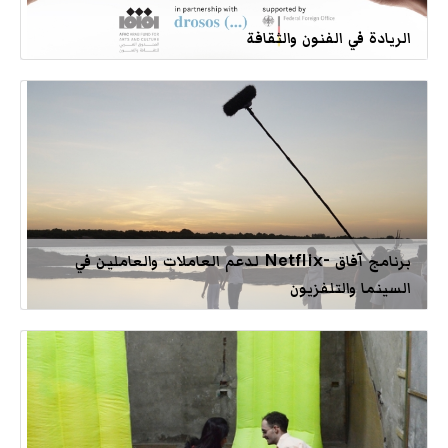
الريادة في الفنون والثقافة
برنامج آفاق -Netflix لدعم العاملات والعاملين في
السينما والتلفزيون