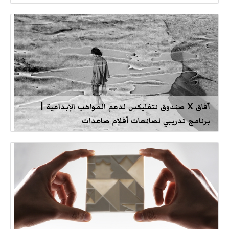
آفاق X صندوق نتفليكس لدعم المواهب الإبداعية |
برنامج تدريبي لصانعات أفلام صاعدات