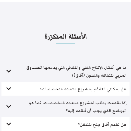
الأسئلة المتكرّرة
ما هي أشكال الإنتاج الفني والثقافي التي يدعمها الصندوق
العربي للثقافة والفنون (آفاق)؟
هل يمكنني التقدّم بمشروع متعدد التخصصات؟
إذا تقدمت بطلب لمشروع متعدد التخصصات، فما هو
البرنامج الذي يجب أن أتقدم إليه؟
هل تقدم آفاق مِنَح للتنقل؟