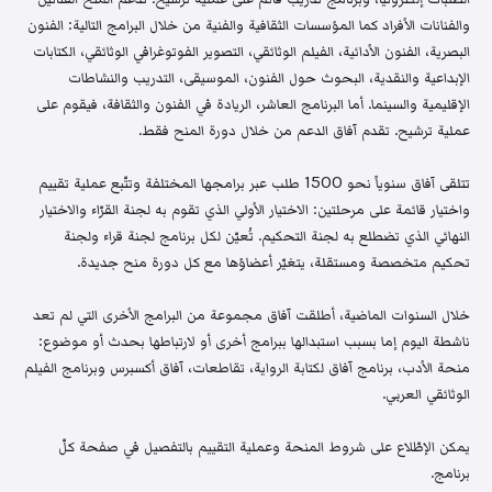
والفنانات الأفراد كما المؤسسات الثقافية والفنية من خلال البرامج التالية: الفنون
البصرية، الفنون الأدائية، الفيلم الوثائقي، التصوير الفوتوغرافي الوثائقي، الكتابات
الإبداعية والنقدية، البحوث حول الفنون، الموسيقى، التدريب والنشاطات
الإقليمية والسينما. أما البرنامج العاشر، الريادة في الفنون والثقافة، فيقوم على
عملية ترشيح. تقدم آفاق الدعم من خلال دورة المنح فقط.
تتلقى آفاق سنوياً نحو 1500 طلب عبر برامجها المختلفة وتتّبع عملية تقييم
واختيار قائمة على مرحلتين: الاختيار الأولي الذي تقوم به لجنة القرّاء والاختيار
النهائي الذي تضطلع به لجنة التحكيم. تُعيّن لكل برنامج لجنة قراء ولجنة
تحكيم متخصصة ومستقلة، يتغيّر أعضاؤها مع كل دورة منح جديدة.
خلال السنوات الماضية، أطلقت آفاق مجموعة من البرامج الأخرى التي لم تعد
ناشطة اليوم إما بسبب استبدالها ببرامج أخرى أو لارتباطها بحدث أو موضوع:
منحة الأدب، برنامج آفاق لكتابة الرواية، تقاطعات، آفاق أكسبرس وبرنامج الفيلم
الوثائقي العربي.
يمكن الإطّلاع على شروط المنحة وعملية التقييم بالتفصيل في صفحة كلّ
برنامج.