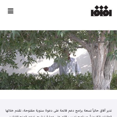
تدير آفاق حالياً تسعة برامج دعم قائمة على دعوة سنوية مفتوحة، تقدم خلالها
الطلبات إلكترونياً، وبرنامج تدريب قائم على عملية ترشيح. تدعم المنح الفنانين