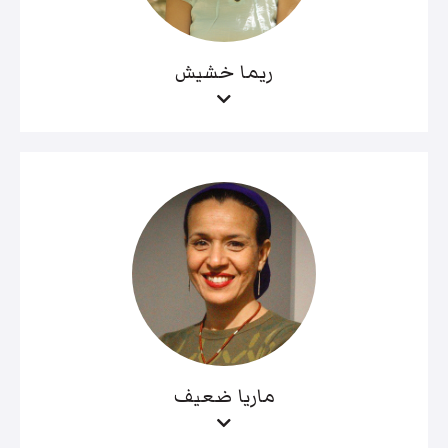
ريما خشيش
ماريا ضعيف