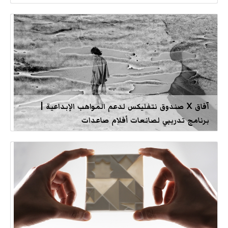
آفاق X صندوق نتفليكس لدعم المواهب الإبداعية |
برنامج تدريبي لصانعات أفلام صاعدات