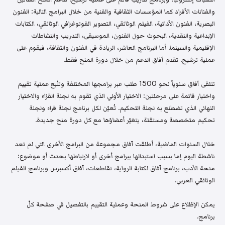
والفنانات الأفراد كما المؤسسات الثقافية والفنية من خلال البرامج التالية: الفنون
البصرية، الفنون الأدائية، الفيلم الوثائقي، التصوير الفوتوغرافي الوثائقي، الكتابات
الإبداعية والنقدية، البحوث حول الفنون، الموسيقى، التدريب والنشاطات
الإقليمية والسينما. أما البرنامج العاشر، الريادة في الفنون والثقافة، فيقوم على
عملية ترشيح. تقدم آفاق الدعم من خلال دورة المنح فقط.
تتلقى آفاق سنوياً نحو 1500 طلب عبر برامجها المختلفة وتتّبع عملية تقييم
واختيار قائمة على مرحلتين: الاختيار الأولي الذي تقوم به لجنة القرّاء والاختيار
النهائي الذي تضطلع به لجنة التحكيم. تُعيّن لكل برنامج لجنة قراء ولجنة
تحكيم متخصصة ومستقلة، يتغيّر أعضاؤها مع كل دورة منح جديدة.
خلال السنوات الماضية، أطلقت آفاق مجموعة من البرامج الأخرى التي لم تعد
ناشطة اليوم إما بسبب استبدالها ببرامج أخرى أو لارتباطها بحدث أو موضوع:
منحة الأدب، برنامج آفاق لكتابة الرواية، تقاطعات، آفاق أكسبرس وبرنامج الفيلم
الوثائقي العربي.
يمكن الإطّلاع على شروط المنحة وعملية التقييم بالتفصيل في صفحة كلّ
برنامج.