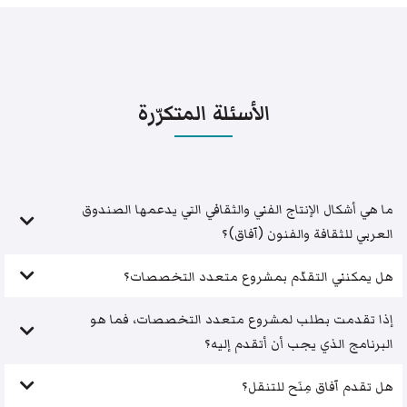
الأسئلة المتكرّرة
ما هي أشكال الإنتاج الفني والثقافي التي يدعمها الصندوق
العربي للثقافة والفنون (آفاق)؟
هل يمكنني التقدّم بمشروع متعدد التخصصات؟
إذا تقدمت بطلب لمشروع متعدد التخصصات، فما هو
البرنامج الذي يجب أن أتقدم إليه؟
هل تقدم آفاق مِنَح للتنقل؟