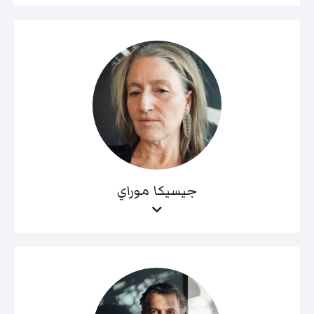
جيسيكا موراي