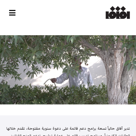
تدير آفاق حالياً تسعة برامج دعم قائمة على دعوة سنوية مفتوحة، تقدم خلالها
الطلبات إلكترونياً، وبرنامج تدريب قائم على عملية ترشيح. تدعم المنح الفنانين