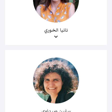
تانيا الخوري
سابين صيداوي