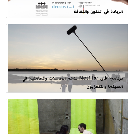
الريادة في الفنون والثقافة
برنامج آفاق -Netflix لدعم العاملات والعاملين في
السينما والتلفزيون