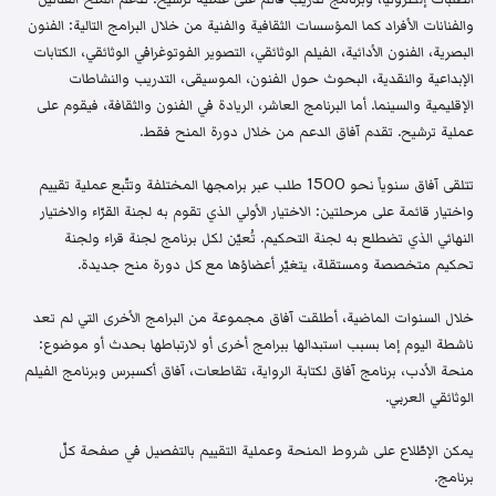
والفنانات الأفراد كما المؤسسات الثقافية والفنية من خلال البرامج التالية: الفنون
البصرية، الفنون الأدائية، الفيلم الوثائقي، التصوير الفوتوغرافي الوثائقي، الكتابات
الإبداعية والنقدية، البحوث حول الفنون، الموسيقى، التدريب والنشاطات
الإقليمية والسينما. أما البرنامج العاشر، الريادة في الفنون والثقافة، فيقوم على
عملية ترشيح. تقدم آفاق الدعم من خلال دورة المنح فقط.
تتلقى آفاق سنوياً نحو 1500 طلب عبر برامجها المختلفة وتتّبع عملية تقييم
واختيار قائمة على مرحلتين: الاختيار الأولي الذي تقوم به لجنة القرّاء والاختيار
النهائي الذي تضطلع به لجنة التحكيم. تُعيّن لكل برنامج لجنة قراء ولجنة
تحكيم متخصصة ومستقلة، يتغيّر أعضاؤها مع كل دورة منح جديدة.
خلال السنوات الماضية، أطلقت آفاق مجموعة من البرامج الأخرى التي لم تعد
ناشطة اليوم إما بسبب استبدالها ببرامج أخرى أو لارتباطها بحدث أو موضوع:
منحة الأدب، برنامج آفاق لكتابة الرواية، تقاطعات، آفاق أكسبرس وبرنامج الفيلم
الوثائقي العربي.
يمكن الإطّلاع على شروط المنحة وعملية التقييم بالتفصيل في صفحة كلّ
برنامج.