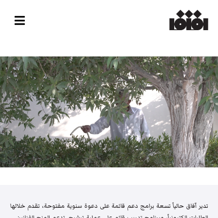
تدير آفاق حالياً تسعة برامج دعم قائمة على دعوة سنوية مفتوحة، تقدم خلالها
الطلبات إلكترونياً، وبرنامج تدريب قائم على عملية ترشيح. تدعم المنح الفنانين