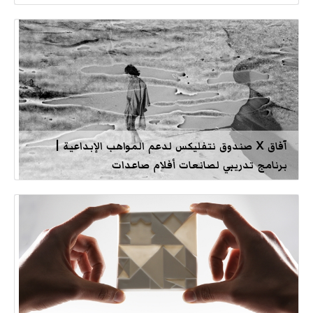
آفاق X صندوق نتفليكس لدعم المواهب الإبداعية |
برنامج تدريبي لصانعات أفلام صاعدات