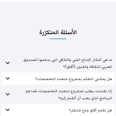
الأسئلة المتكرّرة
ما هي أشكال الإنتاج الفني والثقافي التي يدعمها الصندوق
العربي للثقافة والفنون (آفاق)؟
هل يمكنني التقدّم بمشروع متعدد التخصصات؟
إذا تقدمت بطلب لمشروع متعدد التخصصات، فما هو
البرنامج الذي يجب أن أتقدم إليه؟
هل تقدم آفاق مِنَح للتنقل؟