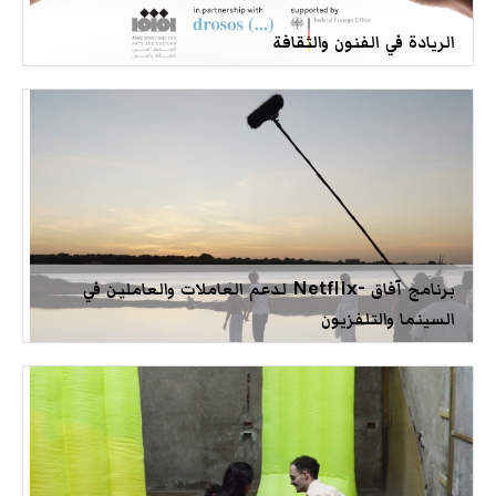
الريادة في الفنون والثقافة
برنامج آفاق -Netflix لدعم العاملات والعاملين في
السينما والتلفزيون