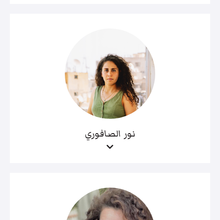
نور الصافوري