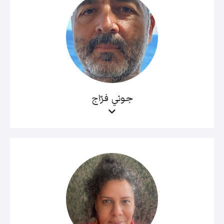
جوني فرّاج