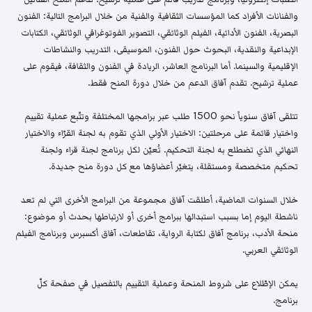
والفنانات الأفراد كما المؤسسات الثقافية والفنية من خلال البرامج التالية: الفنون
البصرية، الفنون الأدائية، الفيلم الوثائقي، التصوير الفوتوغرافي الوثائقي، الكتابات
الإبداعية والنقدية، البحوث حول الفنون، الموسيقى، التدريب والنشاطات
الإقليمية والسينما. أما البرنامج العاشر، الريادة في الفنون والثقافة، فيقوم على
عملية ترشيح. تقدم آفاق الدعم من خلال دورة المنح فقط.
تتلقى آفاق سنوياً نحو 1500 طلب عبر برامجها المختلفة وتتّبع عملية تقييم
واختيار قائمة على مرحلتين: الاختيار الأولي الذي تقوم به لجنة القرّاء والاختيار
النهائي الذي تضطلع به لجنة التحكيم. تُعيّن لكل برنامج لجنة قراء ولجنة
تحكيم متخصصة ومستقلة، يتغيّر أعضاؤها مع كل دورة منح جديدة.
خلال السنوات الماضية، أطلقت آفاق مجموعة من البرامج الأخرى التي لم تعد
ناشطة اليوم إما بسبب استبدالها ببرامج أخرى أو لارتباطها بحدث أو موضوع:
منحة الأدب، برنامج آفاق لكتابة الرواية، تقاطعات، آفاق أكسبرس وبرنامج الفيلم
الوثائقي العربي.
يمكن الإطّلاع على شروط المنحة وعملية التقييم بالتفصيل في صفحة كلّ
برنامج.