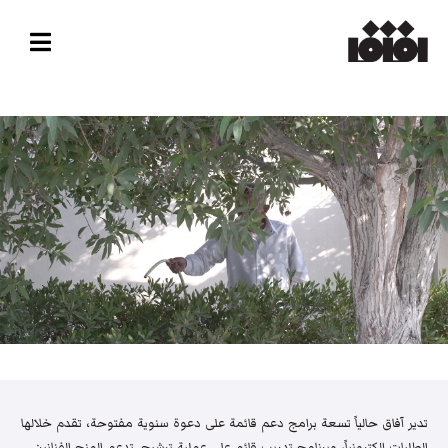
تدير آفاق حالياً تسعة برامج دعم قائمة على دعوة سنوية مفتوحة، تقدم خلالها
الطلبات إلكترونياً، وبرنامج تدريب قائم على عملية ترشيح. تدعم المنح الفنانين