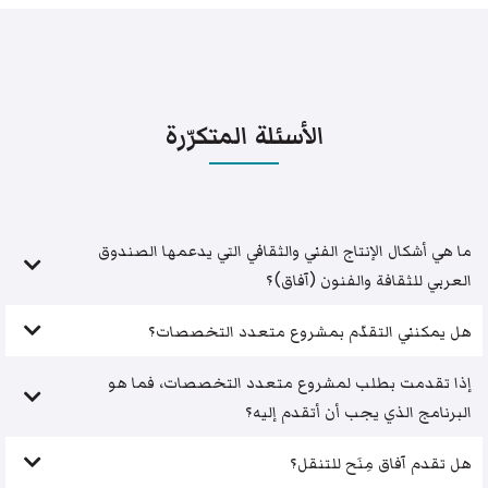
الأسئلة المتكرّرة
ما هي أشكال الإنتاج الفني والثقافي التي يدعمها الصندوق
العربي للثقافة والفنون (آفاق)؟
هل يمكنني التقدّم بمشروع متعدد التخصصات؟
إذا تقدمت بطلب لمشروع متعدد التخصصات، فما هو
البرنامج الذي يجب أن أتقدم إليه؟
هل تقدم آفاق مِنَح للتنقل؟