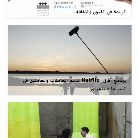
الريادة في الفنون والثقافة
برنامج آفاق -Netflix لدعم العاملات والعاملين في
السينما والتلفزيون