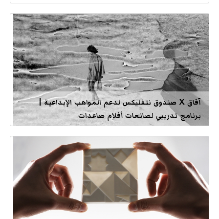
آفاق X صندوق نتفليكس لدعم المواهب الإبداعية |
برنامج تدريبي لصانعات أفلام صاعدات