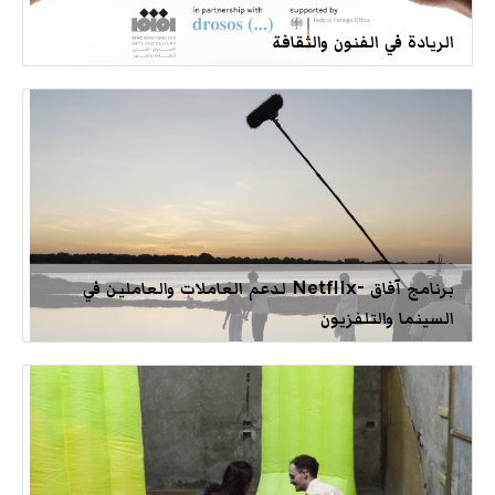
الريادة في الفنون والثقافة
برنامج آفاق -Netflix لدعم العاملات والعاملين في
السينما والتلفزيون