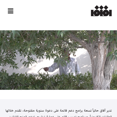
تدير آفاق حالياً تسعة برامج دعم قائمة على دعوة سنوية مفتوحة، تقدم خلالها
الطلبات إلكترونياً، وبرنامج تدريب قائم على عملية ترشيح. تدعم المنح الفنانين