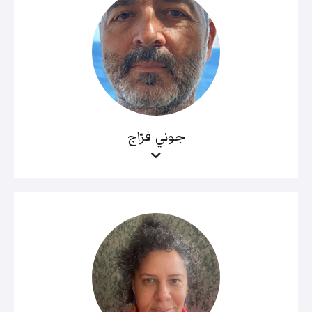
جوني فرّاج