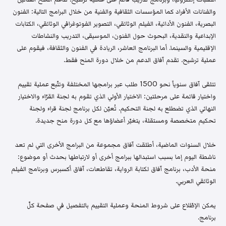
والفنانات الأفراد كما المؤسسات الثقافية والفنية من خلال البرامج التالية: الفنون
البصرية، الفنون الأدائية، الفيلم الوثائقي، التصوير الفوتوغرافي الوثائقي، الكتابات
الإبداعية والنقدية، البحوث حول الفنون، الموسيقى، التدريب والنشاطات
الإقليمية والسينما. أما البرنامج العاشر، الريادة في الفنون والثقافة، فيقوم على
عملية ترشيح. تقدم آفاق الدعم من خلال دورة المنح فقط.
تتلقى آفاق سنوياً نحو 1500 طلب عبر برامجها المختلفة وتتّبع عملية تقييم
واختيار قائمة على مرحلتين: الاختيار الأولي الذي تقوم به لجنة القرّاء والاختيار
النهائي الذي تضطلع به لجنة التحكيم. تُعيّن لكل برنامج لجنة قراء ولجنة
تحكيم متخصصة ومستقلة، يتغيّر أعضاؤها مع كل دورة منح جديدة.
خلال السنوات الماضية، أطلقت آفاق مجموعة من البرامج الأخرى التي لم تعد
ناشطة اليوم إما بسبب استبدالها ببرامج أخرى أو لارتباطها بحدث أو موضوع:
منحة الأدب، برنامج آفاق لكتابة الرواية، تقاطعات، آفاق أكسبرس وبرنامج الفيلم
الوثائقي العربي.
يمكن الإطّلاع على شروط المنحة وعملية التقييم بالتفصيل في صفحة كلّ
برنامج.