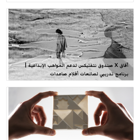
آفاق X صندوق نتفليكس لدعم المواهب الإبداعية |
برنامج تدريبي لصانعات أفلام صاعدات