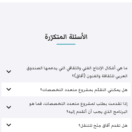
الأسئلة المتكرّرة
ما هي أشكال الإنتاج الفني والثقافي التي يدعمها الصندوق
العربي للثقافة والفنون (آفاق)؟
هل يمكنني التقدّم بمشروع متعدد التخصصات؟
إذا تقدمت بطلب لمشروع متعدد التخصصات، فما هو
البرنامج الذي يجب أن أتقدم إليه؟
هل تقدم آفاق مِنَح للتنقل؟