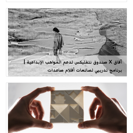
آفاق X صندوق نتفليكس لدعم المواهب الإبداعية |
برنامج تدريبي لصانعات أفلام صاعدات