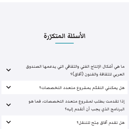
الأسئلة المتكرّرة
ما هي أشكال الإنتاج الفني والثقافي التي يدعمها الصندوق
العربي للثقافة والفنون (آفاق)؟
هل يمكنني التقدّم بمشروع متعدد التخصصات؟
إذا تقدمت بطلب لمشروع متعدد التخصصات، فما هو
البرنامج الذي يجب أن أتقدم إليه؟
هل تقدم آفاق مِنَح للتنقل؟