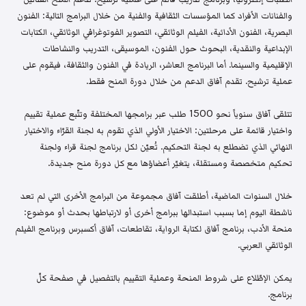
والفنانات الأفراد كما المؤسسات الثقافية والفنية من خلال البرامج التالية: الفنون
البصرية، الفنون الأدائية، الفيلم الوثائقي، التصوير الفوتوغرافي الوثائقي، الكتابات
الإبداعية والنقدية، البحوث حول الفنون، الموسيقى، التدريب والنشاطات
الإقليمية والسينما. أما البرنامج العاشر، الريادة في الفنون والثقافة، فيقوم على
عملية ترشيح. تقدم آفاق الدعم من خلال دورة المنح فقط.
تتلقى آفاق سنوياً نحو 1500 طلب عبر برامجها المختلفة وتتّبع عملية تقييم
واختيار قائمة على مرحلتين: الاختيار الأولي الذي تقوم به لجنة القرّاء والاختيار
النهائي الذي تضطلع به لجنة التحكيم. تُعيّن لكل برنامج لجنة قراء ولجنة
تحكيم متخصصة ومستقلة، يتغيّر أعضاؤها مع كل دورة منح جديدة.
خلال السنوات الماضية، أطلقت آفاق مجموعة من البرامج الأخرى التي لم تعد
ناشطة اليوم إما بسبب استبدالها ببرامج أخرى أو لارتباطها بحدث أو موضوع:
منحة الأدب، برنامج آفاق لكتابة الرواية، تقاطعات، آفاق أكسبرس وبرنامج الفيلم
الوثائقي العربي.
يمكن الإطّلاع على شروط المنحة وعملية التقييم بالتفصيل في صفحة كلّ
برنامج.