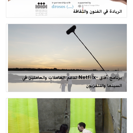
الريادة في الفنون والثقافة
برنامج آفاق -Netflix لدعم العاملات والعاملين في
السينما والتلفزيون