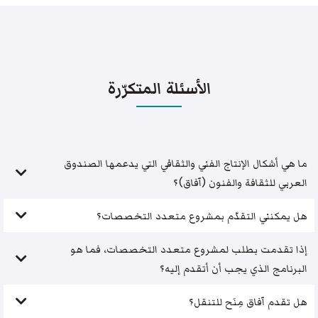
الأسئلة المتكرّرة
ما هي أشكال الإنتاج الفني والثقافي التي يدعمها الصندوق
العربي للثقافة والفنون (آفاق)؟
هل يمكنني التقدّم بمشروع متعدد التخصصات؟
إذا تقدمت بطلب لمشروع متعدد التخصصات، فما هو
البرنامج الذي يجب أن أتقدم إليه؟
هل تقدم آفاق مِنَح للتنقل؟