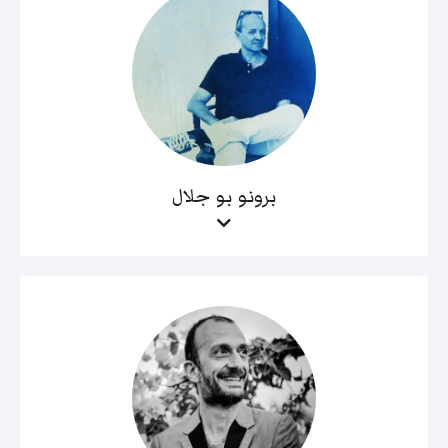
برونو بو جلال