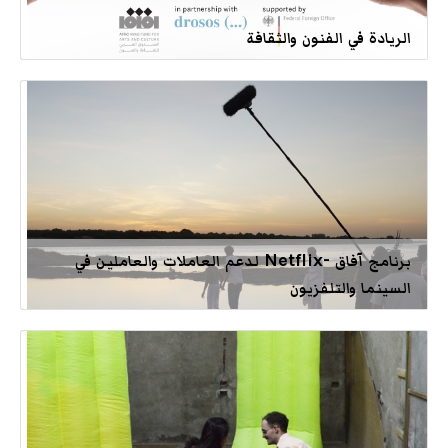
الريادة في الفنون والثقافة
برنامج آفاق -Netflix لدعم العاملات والعاملين في
السينما والتلفزيون