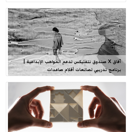
آفاق X صندوق نتفليكس لدعم المواهب الإبداعية |
برنامج تدريبي لصانعات أفلام صاعدات