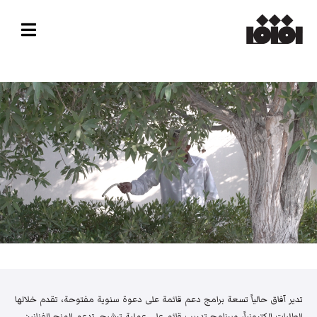
تدير آفاق حالياً تسعة برامج دعم قائمة على دعوة سنوية مفتوحة، تقدم خلالها
الطلبات إلكترونياً، وبرنامج تدريب قائم على عملية ترشيح. تدعم المنح الفنانين