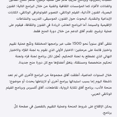
والفنانات الأفراد كما المؤسسات الثقافية والفنية من خلال البرامج التالية: الفنون
البصرية، الفنون الأدائية، الفيلم الوثائقي، التصوير الفوتوغرافي الوثائقي، الكتابات
الإبداعية والنقدية، البحوث حول الفنون، الموسيقى، التدريب والنشاطات
الإقليمية والسينما. أما البرنامج العاشر، الريادة في الفنون والثقافة، فيقوم على
عملية ترشيح. تقدم آفاق الدعم من خلال دورة المنح فقط.
تتلقى آفاق سنوياً نحو 1500 طلب عبر برامجها المختلفة وتتّبع عملية تقييم
واختيار قائمة على مرحلتين: الاختيار الأولي الذي تقوم به لجنة القرّاء والاختيار
النهائي الذي تضطلع به لجنة التحكيم. تُعيّن لكل برنامج لجنة قراء ولجنة
تحكيم متخصصة ومستقلة، يتغيّر أعضاؤها مع كل دورة منح جديدة.
خلال السنوات الماضية، أطلقت آفاق مجموعة من البرامج الأخرى التي لم تعد
ناشطة اليوم إما بسبب استبدالها ببرامج أخرى أو لارتباطها بحدث أو موضوع:
منحة الأدب، برنامج آفاق لكتابة الرواية، تقاطعات، آفاق أكسبرس وبرنامج الفيلم
الوثائقي العربي.
يمكن الإطّلاع على شروط المنحة وعملية التقييم بالتفصيل في صفحة كلّ
برنامج.