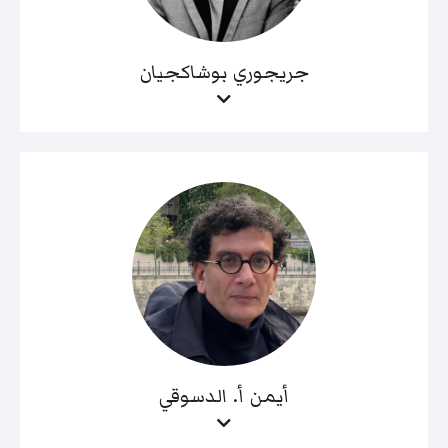
جريجوري بوشاكجيان
أيمن أ. الدسوقي