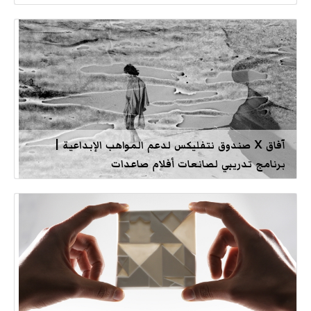
آفاق X صندوق نتفليكس لدعم المواهب الإبداعية |
برنامج تدريبي لصانعات أفلام صاعدات