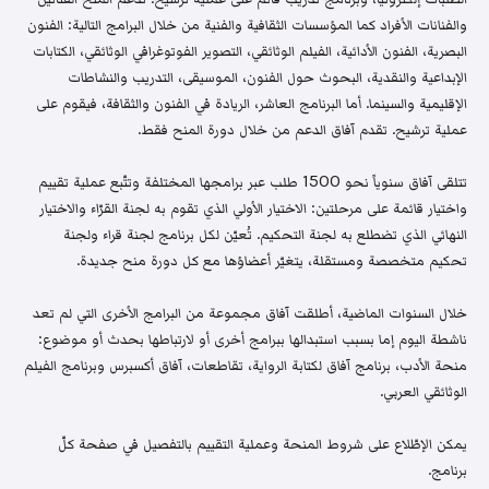
والفنانات الأفراد كما المؤسسات الثقافية والفنية من خلال البرامج التالية: الفنون
البصرية، الفنون الأدائية، الفيلم الوثائقي، التصوير الفوتوغرافي الوثائقي، الكتابات
الإبداعية والنقدية، البحوث حول الفنون، الموسيقى، التدريب والنشاطات
الإقليمية والسينما. أما البرنامج العاشر، الريادة في الفنون والثقافة، فيقوم على
عملية ترشيح. تقدم آفاق الدعم من خلال دورة المنح فقط.
تتلقى آفاق سنوياً نحو 1500 طلب عبر برامجها المختلفة وتتّبع عملية تقييم
واختيار قائمة على مرحلتين: الاختيار الأولي الذي تقوم به لجنة القرّاء والاختيار
النهائي الذي تضطلع به لجنة التحكيم. تُعيّن لكل برنامج لجنة قراء ولجنة
تحكيم متخصصة ومستقلة، يتغيّر أعضاؤها مع كل دورة منح جديدة.
خلال السنوات الماضية، أطلقت آفاق مجموعة من البرامج الأخرى التي لم تعد
ناشطة اليوم إما بسبب استبدالها ببرامج أخرى أو لارتباطها بحدث أو موضوع:
منحة الأدب، برنامج آفاق لكتابة الرواية، تقاطعات، آفاق أكسبرس وبرنامج الفيلم
الوثائقي العربي.
يمكن الإطّلاع على شروط المنحة وعملية التقييم بالتفصيل في صفحة كلّ
برنامج.