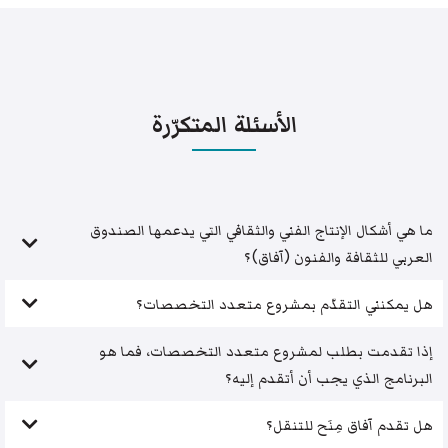
الأسئلة المتكرّرة
ما هي أشكال الإنتاج الفني والثقافي التي يدعمها الصندوق
العربي للثقافة والفنون (آفاق)؟
هل يمكنني التقدّم بمشروع متعدد التخصصات؟
إذا تقدمت بطلب لمشروع متعدد التخصصات، فما هو
البرنامج الذي يجب أن أتقدم إليه؟
هل تقدم آفاق مِنَح للتنقل؟