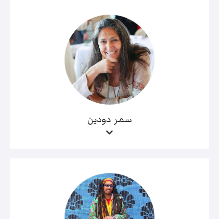
سمر دودين