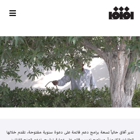
تدير آفاق حالياً تسعة برامج دعم قائمة على دعوة سنوية مفتوحة، تقدم خلالها
الطلبات إلكترونياً، وبرنامج تدريب قائم على عملية ترشيح. تدعم المنح الفنانين