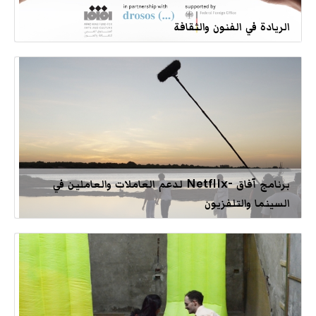
الريادة في الفنون والثقافة
برنامج آفاق -Netflix لدعم العاملات والعاملين في
السينما والتلفزيون