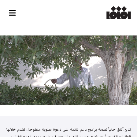
تدير آفاق حالياً تسعة برامج دعم قائمة على دعوة سنوية مفتوحة، تقدم خلالها
الطلبات إلكترونياً، وبرنامج تدريب قائم على عملية ترشيح. تدعم المنح الفنانين