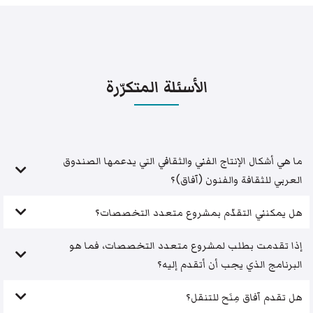
الأسئلة المتكرّرة
ما هي أشكال الإنتاج الفني والثقافي التي يدعمها الصندوق
العربي للثقافة والفنون (آفاق)؟
هل يمكنني التقدّم بمشروع متعدد التخصصات؟
إذا تقدمت بطلب لمشروع متعدد التخصصات، فما هو
البرنامج الذي يجب أن أتقدم إليه؟
هل تقدم آفاق مِنَح للتنقل؟