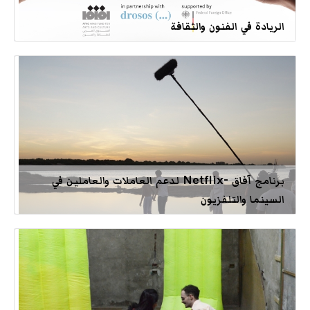
الريادة في الفنون والثقافة
برنامج آفاق -Netflix لدعم العاملات والعاملين في
السينما والتلفزيون