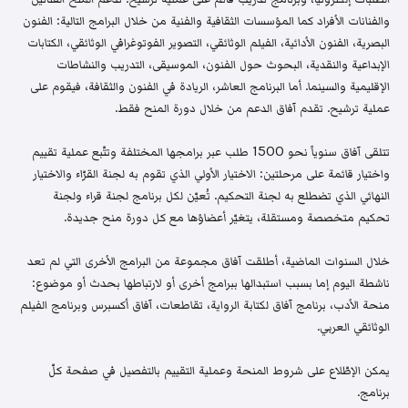
والفنانات الأفراد كما المؤسسات الثقافية والفنية من خلال البرامج التالية: الفنون
البصرية، الفنون الأدائية، الفيلم الوثائقي، التصوير الفوتوغرافي الوثائقي، الكتابات
الإبداعية والنقدية، البحوث حول الفنون، الموسيقى، التدريب والنشاطات
الإقليمية والسينما. أما البرنامج العاشر، الريادة في الفنون والثقافة، فيقوم على
عملية ترشيح. تقدم آفاق الدعم من خلال دورة المنح فقط.
تتلقى آفاق سنوياً نحو 1500 طلب عبر برامجها المختلفة وتتّبع عملية تقييم
واختيار قائمة على مرحلتين: الاختيار الأولي الذي تقوم به لجنة القرّاء والاختيار
النهائي الذي تضطلع به لجنة التحكيم. تُعيّن لكل برنامج لجنة قراء ولجنة
تحكيم متخصصة ومستقلة، يتغيّر أعضاؤها مع كل دورة منح جديدة.
خلال السنوات الماضية، أطلقت آفاق مجموعة من البرامج الأخرى التي لم تعد
ناشطة اليوم إما بسبب استبدالها ببرامج أخرى أو لارتباطها بحدث أو موضوع:
منحة الأدب، برنامج آفاق لكتابة الرواية، تقاطعات، آفاق أكسبرس وبرنامج الفيلم
الوثائقي العربي.
يمكن الإطّلاع على شروط المنحة وعملية التقييم بالتفصيل في صفحة كلّ
برنامج.