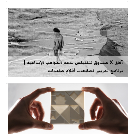
آفاق X صندوق نتفليكس لدعم المواهب الإبداعية |
برنامج تدريبي لصانعات أفلام صاعدات