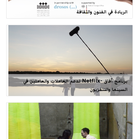
الريادة في الفنون والثقافة
برنامج آفاق -Netflix لدعم العاملات والعاملين في
السينما والتلفزيون