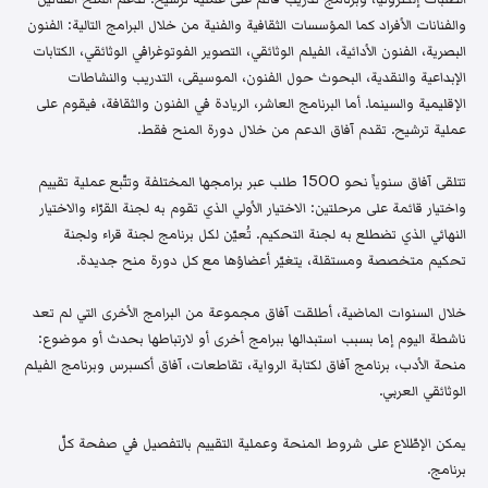
والفنانات الأفراد كما المؤسسات الثقافية والفنية من خلال البرامج التالية: الفنون
البصرية، الفنون الأدائية، الفيلم الوثائقي، التصوير الفوتوغرافي الوثائقي، الكتابات
الإبداعية والنقدية، البحوث حول الفنون، الموسيقى، التدريب والنشاطات
الإقليمية والسينما. أما البرنامج العاشر، الريادة في الفنون والثقافة، فيقوم على
عملية ترشيح. تقدم آفاق الدعم من خلال دورة المنح فقط.
تتلقى آفاق سنوياً نحو 1500 طلب عبر برامجها المختلفة وتتّبع عملية تقييم
واختيار قائمة على مرحلتين: الاختيار الأولي الذي تقوم به لجنة القرّاء والاختيار
النهائي الذي تضطلع به لجنة التحكيم. تُعيّن لكل برنامج لجنة قراء ولجنة
تحكيم متخصصة ومستقلة، يتغيّر أعضاؤها مع كل دورة منح جديدة.
خلال السنوات الماضية، أطلقت آفاق مجموعة من البرامج الأخرى التي لم تعد
ناشطة اليوم إما بسبب استبدالها ببرامج أخرى أو لارتباطها بحدث أو موضوع:
منحة الأدب، برنامج آفاق لكتابة الرواية، تقاطعات، آفاق أكسبرس وبرنامج الفيلم
الوثائقي العربي.
يمكن الإطّلاع على شروط المنحة وعملية التقييم بالتفصيل في صفحة كلّ
برنامج.