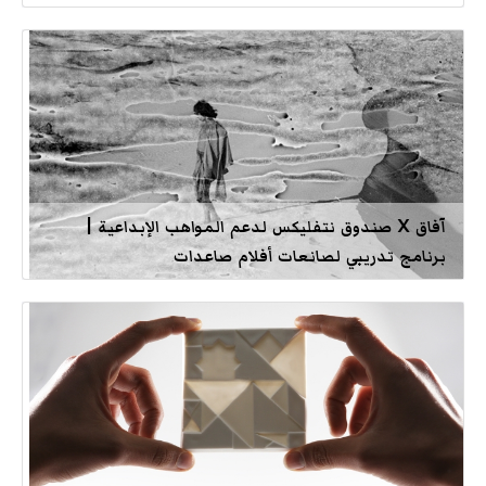
آفاق X صندوق نتفليكس لدعم المواهب الإبداعية |
برنامج تدريبي لصانعات أفلام صاعدات