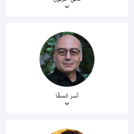
آسر السقّا