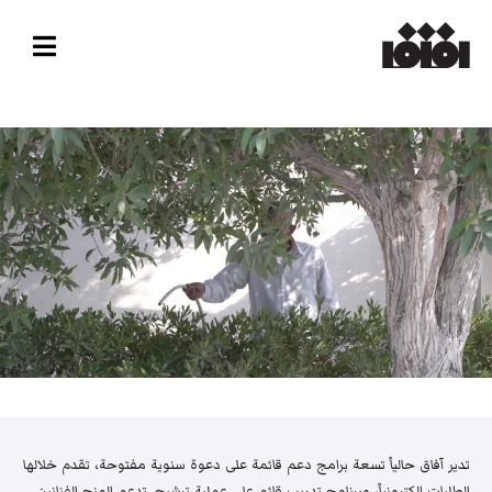
تدير آفاق حالياً تسعة برامج دعم قائمة على دعوة سنوية مفتوحة، تقدم خلالها
الطلبات إلكترونياً، وبرنامج تدريب قائم على عملية ترشيح. تدعم المنح الفنانين