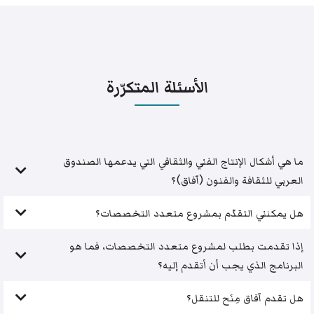
الأسئلة المتكرّرة
ما هي أشكال الإنتاج الفني والثقافي التي يدعمها الصندوق
العربي للثقافة والفنون (آفاق)؟
هل يمكنني التقدّم بمشروع متعدد التخصصات؟
إذا تقدمت بطلب لمشروع متعدد التخصصات، فما هو
البرنامج الذي يجب أن أتقدم إليه؟
هل تقدم آفاق مِنَح للتنقل؟