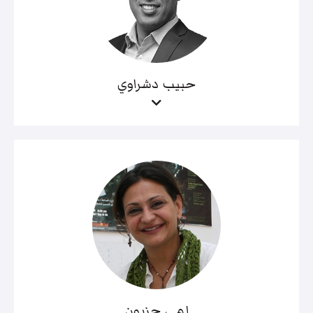
حبيب دشراوي
لمى حزبون