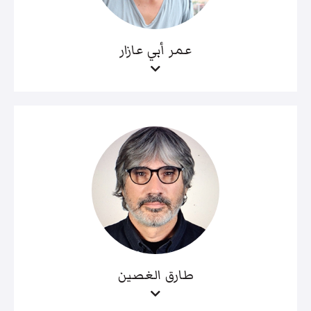
عمر أبي عازار
طارق الغصين