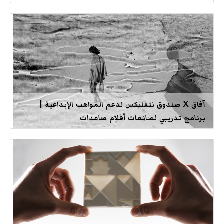
آفاق X صندوق نتفليكس لدعم المواهب الإبداعية |
برنامج تدريبي لصانعات أفلام صاعدات