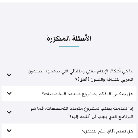
الأسئلة المتكرّرة
ما هي أشكال الإنتاج الفني والثقافي التي يدعمها الصندوق
العربي للثقافة والفنون (آفاق)؟
هل يمكنني التقدّم بمشروع متعدد التخصصات؟
إذا تقدمت بطلب لمشروع متعدد التخصصات، فما هو
البرنامج الذي يجب أن أتقدم إليه؟
هل تقدم آفاق مِنَح للتنقل؟