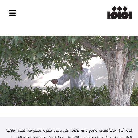
تدير آفاق حالياً تسعة برامج دعم قائمة على دعوة سنوية مفتوحة، تقدم خلالها
الطلبات إلكترونياً، وبرنامج تدريب قائم على عملية ترشيح. تدعم المنح الفنانين