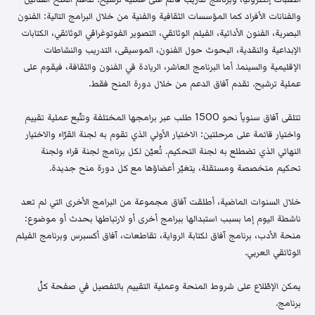
والفنانات الأفراد كما المؤسسات الثقافية والفنية من خلال البرامج التالية: الفنون
البصرية، الفنون الأدائية، الفيلم الوثائقي، التصوير الفوتوغرافي الوثائقي، الكتابات
الإبداعية والنقدية، البحوث حول الفنون، الموسيقى، التدريب والنشاطات
الإقليمية والسينما. أما البرنامج العاشر، الريادة في الفنون والثقافة، فيقوم على
عملية ترشيح. تقدم آفاق الدعم من خلال دورة المنح فقط.
تتلقى آفاق سنوياً نحو 1500 طلب عبر برامجها المختلفة وتتّبع عملية تقييم
واختيار قائمة على مرحلتين: الاختيار الأولي الذي تقوم به لجنة القرّاء والاختيار
النهائي الذي تضطلع به لجنة التحكيم. تُعيّن لكل برنامج لجنة قراء ولجنة
تحكيم متخصصة ومستقلة، يتغيّر أعضاؤها مع كل دورة منح جديدة.
خلال السنوات الماضية، أطلقت آفاق مجموعة من البرامج الأخرى التي لم تعد
ناشطة اليوم إما بسبب استبدالها ببرامج أخرى أو لارتباطها بحدث أو موضوع:
منحة الأدب، برنامج آفاق لكتابة الرواية، تقاطعات، آفاق أكسبرس وبرنامج الفيلم
الوثائقي العربي.
يمكن الإطّلاع على شروط المنحة وعملية التقييم بالتفصيل في صفحة كلّ
برنامج.