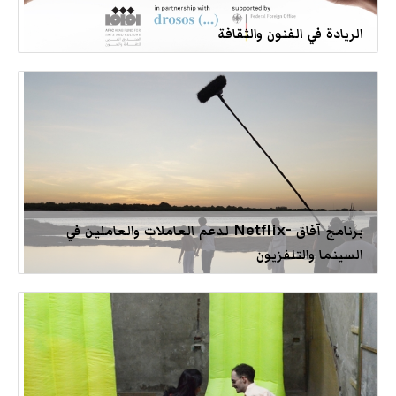
الريادة في الفنون والثقافة
برنامج آفاق -Netflix لدعم العاملات والعاملين في
السينما والتلفزيون