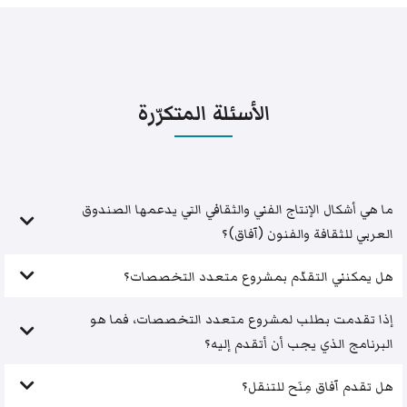
الأسئلة المتكرّرة
ما هي أشكال الإنتاج الفني والثقافي التي يدعمها الصندوق
العربي للثقافة والفنون (آفاق)؟
هل يمكنني التقدّم بمشروع متعدد التخصصات؟
إذا تقدمت بطلب لمشروع متعدد التخصصات، فما هو
البرنامج الذي يجب أن أتقدم إليه؟
هل تقدم آفاق مِنَح للتنقل؟