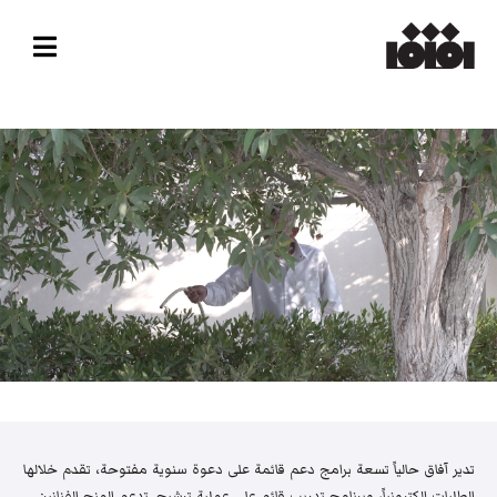
تدير آفاق حالياً تسعة برامج دعم قائمة على دعوة سنوية مفتوحة، تقدم خلالها
الطلبات إلكترونياً، وبرنامج تدريب قائم على عملية ترشيح. تدعم المنح الفنانين