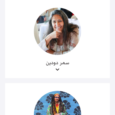
سمر دودين