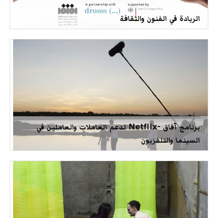
الريادة في الفنون والثقافة
برنامج آفاق -Netflix لدعم العاملات والعاملين في
السينما والتلفزيون