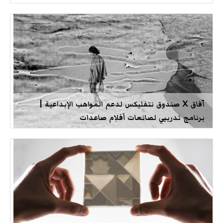
آفاق X صندوق نتفليكس لدعم المواهب الإبداعية |
برنامج تدريبي لصانعات أفلام صاعدات