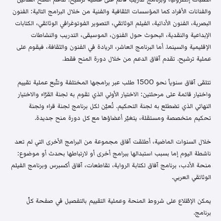
والفنانات الأفراد كما المؤسسات الثقافية والفنية من خلال البرامج التالية: الفنون
البصرية، الفنون الأدائية، الفيلم الوثائقي، التصوير الفوتوغرافي الوثائقي، الكتابات
الإبداعية والنقدية، البحوث حول الفنون، الموسيقى، التدريب والنشاطات
الإقليمية والسينما. أما البرنامج العاشر، الريادة في الفنون والثقافة، فيقوم على
عملية ترشيح. تقدم آفاق الدعم من خلال دورة المنح فقط.
تتلقى آفاق سنوياً نحو 1500 طلب عبر برامجها المختلفة وتتّبع عملية تقييم
واختيار قائمة على مرحلتين: الاختيار الأولي الذي تقوم به لجنة القرّاء والاختيار
النهائي الذي تضطلع به لجنة التحكيم. تُعيّن لكل برنامج لجنة قراء ولجنة
تحكيم متخصصة ومستقلة، يتغيّر أعضاؤها مع كل دورة منح جديدة.
خلال السنوات الماضية، أطلقت آفاق مجموعة من البرامج الأخرى التي لم تعد
ناشطة اليوم إما بسبب استبدالها ببرامج أخرى أو لارتباطها بحدث أو موضوع:
منحة الأدب، برنامج آفاق لكتابة الرواية، تقاطعات، آفاق أكسبرس وبرنامج الفيلم
الوثائقي العربي.
يمكن الإطّلاع على شروط المنحة وعملية التقييم بالتفصيل في صفحة كلّ
برنامج.