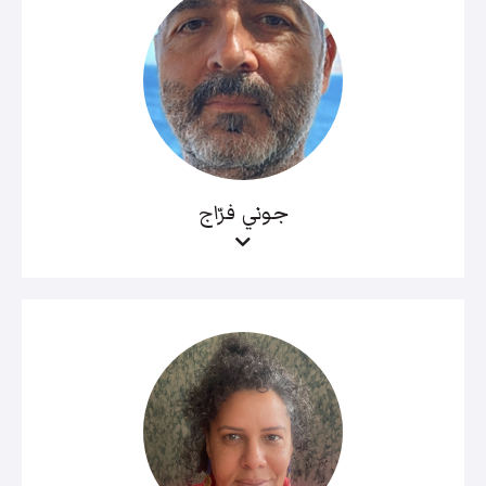
جوني فرّاج