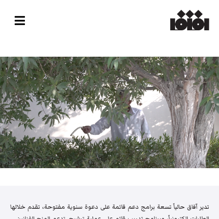
تدير آفاق حالياً تسعة برامج دعم قائمة على دعوة سنوية مفتوحة، تقدم خلالها
الطلبات إلكترونياً، وبرنامج تدريب قائم على عملية ترشيح. تدعم المنح الفنانين