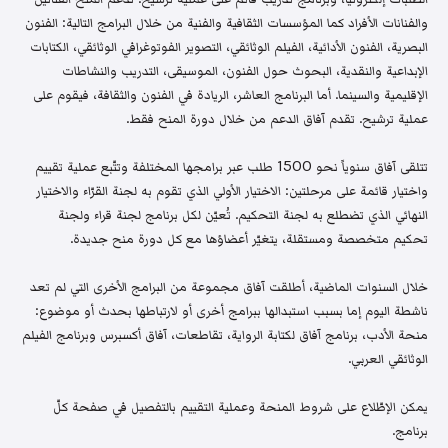
والفنانات الأفراد كما المؤسسات الثقافية والفنية من خلال البرامج التالية: الفنون
البصرية، الفنون الأدائية، الفيلم الوثائقي، التصوير الفوتوغرافي الوثائقي، الكتابات
الإبداعية والنقدية، البحوث حول الفنون، الموسيقى، التدريب والنشاطات
الإقليمية والسينما. أما البرنامج العاشر، الريادة في الفنون والثقافة، فيقوم على
عملية ترشيح. تقدم آفاق الدعم من خلال دورة المنح فقط.
تتلقى آفاق سنوياً نحو 1500 طلب عبر برامجها المختلفة وتتّبع عملية تقييم
واختيار قائمة على مرحلتين: الاختيار الأولي الذي تقوم به لجنة القرّاء والاختيار
النهائي الذي تضطلع به لجنة التحكيم. تُعيّن لكل برنامج لجنة قراء ولجنة
تحكيم متخصصة ومستقلة، يتغيّر أعضاؤها مع كل دورة منح جديدة.
خلال السنوات الماضية، أطلقت آفاق مجموعة من البرامج الأخرى التي لم تعد
ناشطة اليوم إما بسبب استبدالها ببرامج أخرى أو لارتباطها بحدث أو موضوع:
منحة الأدب، برنامج آفاق لكتابة الرواية، تقاطعات، آفاق أكسبرس وبرنامج الفيلم
الوثائقي العربي.
يمكن الإطّلاع على شروط المنحة وعملية التقييم بالتفصيل في صفحة كلّ
برنامج.