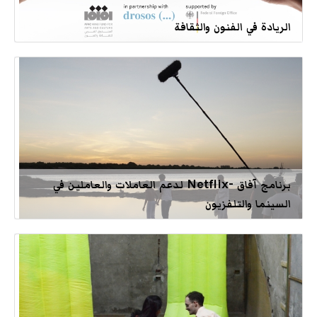
الريادة في الفنون والثقافة
برنامج آفاق -Netflix لدعم العاملات والعاملين في
السينما والتلفزيون