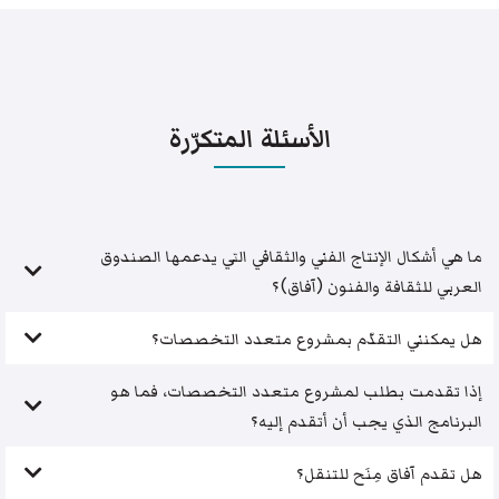
الأسئلة المتكرّرة
ما هي أشكال الإنتاج الفني والثقافي التي يدعمها الصندوق
العربي للثقافة والفنون (آفاق)؟
هل يمكنني التقدّم بمشروع متعدد التخصصات؟
إذا تقدمت بطلب لمشروع متعدد التخصصات، فما هو
البرنامج الذي يجب أن أتقدم إليه؟
هل تقدم آفاق مِنَح للتنقل؟