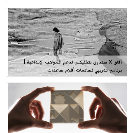
آفاق X صندوق نتفليكس لدعم المواهب الإبداعية |
برنامج تدريبي لصانعات أفلام صاعدات