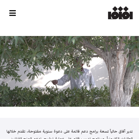
تدير آفاق حالياً تسعة برامج دعم قائمة على دعوة سنوية مفتوحة، تقدم خلالها
الطلبات إلكترونياً، وبرنامج تدريب قائم على عملية ترشيح. تدعم المنح الفنانين