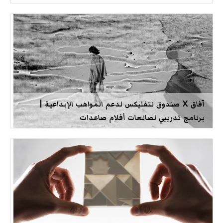
آفاق X صندوق نتفليكس لدعم المواهب الإبداعية |
برنامج تدريبي لصانعات أفلام صاعدات