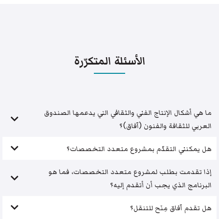
الأسئلة المتكرّرة
ما هي أشكال الإنتاج الفني والثقافي التي يدعمها الصندوق
العربي للثقافة والفنون (آفاق)؟
هل يمكنني التقدّم بمشروع متعدد التخصصات؟
إذا تقدمت بطلب لمشروع متعدد التخصصات، فما هو
البرنامج الذي يجب أن أتقدم إليه؟
هل تقدم آفاق مِنَح للتنقل؟