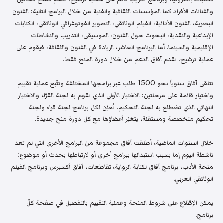
والفنانات الأفراد كما المؤسسات الثقافية والفنية من خلال البرامج التالية: الفنون
البصرية، الفنون الأدائية، الفيلم الوثائقي، التصوير الفوتوغرافي الوثائقي، الكتابات
الإبداعية والنقدية، البحوث حول الفنون، الموسيقى، التدريب والنشاطات
الإقليمية والسينما. أما البرنامج العاشر، الريادة في الفنون والثقافة، فيقوم على
عملية ترشيح. تقدم آفاق الدعم من خلال دورة المنح فقط.
تتلقى آفاق سنوياً نحو 1500 طلب عبر برامجها المختلفة وتتّبع عملية تقييم
واختيار قائمة على مرحلتين: الاختيار الأولي الذي تقوم به لجنة القرّاء والاختيار
النهائي الذي تضطلع به لجنة التحكيم. تُعيّن لكل برنامج لجنة قراء ولجنة
تحكيم متخصصة ومستقلة، يتغيّر أعضاؤها مع كل دورة منح جديدة.
خلال السنوات الماضية، أطلقت آفاق مجموعة من البرامج الأخرى التي لم تعد
ناشطة اليوم إما بسبب استبدالها ببرامج أخرى أو لارتباطها بحدث أو موضوع:
منحة الأدب، برنامج آفاق لكتابة الرواية، تقاطعات، آفاق أكسبرس وبرنامج الفيلم
الوثائقي العربي.
يمكن الإطّلاع على شروط المنحة وعملية التقييم بالتفصيل في صفحة كلّ
برنامج.