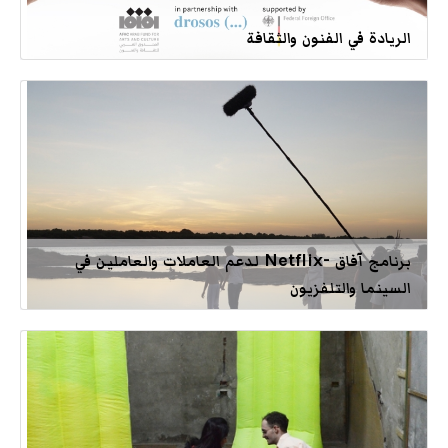
الريادة في الفنون والثقافة
برنامج آفاق -Netflix لدعم العاملات والعاملين في
السينما والتلفزيون