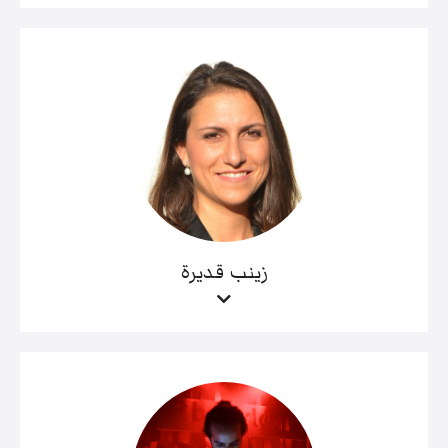
زينب قديرة