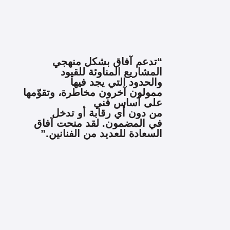
“تدعم آفاق بشكل منهجي
المشاريع المناوئة للقيود
والحدود التي يجد فيها
ممولون آخرون مخاطرة، وتقوّمها
على أساس فني
من دون أي رقابة أو تدخل
في المضمون. لقد منحت آفاق
السعادة للعديد من الفنانين.”