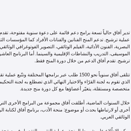
تدير آفاق حالياً تسعة برامج دعم قائمة على دعوة سنوية مفتوحة، تقدم خ
عملية ترشيح. تدعم المنح الفنانين والفنانات الأفراد كما المؤسسات الثقا
البصرية، الفنون الأدائية، الفيلم الوثائقي، التصوير الفوتوغرافي الوثائقي
الموسيقى، التدريب والنشاطات الإقليمية والسينما. أما البرنامج العاشر
ترشيح. تقدم آفاق الدعم من خلال دورة المنح فقط.
تتلقى آفاق سنوياً نحو 1500 طلب عبر برامجها المختلفة وتت
الذي تقوم به لجنة القرّاء والاختيار النهائي الذي تضطلع به لجنة التحكيم
متخصصة ومستقلة، يتغيّر أعضاؤها مع كل دورة منح جديدة.
خلال السنوات الماضية، أطلقت آفاق مجموعة من البرامج الأخرى التي ل
أخرى أو لارتباطها بحدث أو موضوع: منحة الأدب، برنامج آفاق لكتابة ال
الوثائقي العربي.
يمكن الإطّلاع على شروط المنحة وعملية التقييم بالتفصيل في صفحة كل