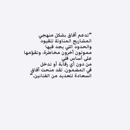
“تدعم آفاق بشكل منهجي
المشاريع المناوئة للقيود
والحدود التي يجد فيها
ممولون آخرون مخاطرة، وتقوّمها
على أساس فني
من دون أي رقابة أو تدخل
في المضمون. لقد منحت آفاق
السعادة للعديد من الفنانين.”