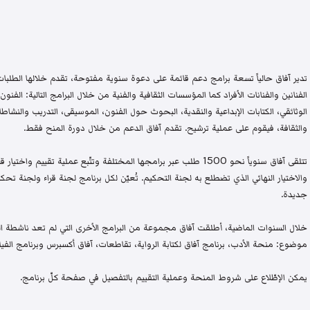
تدير آفاق حالياً تسعة برامج دعم قائمة على دعوة سنوية مفتوحة، تقدم خلالها الطلبات 
الفنانين والفنانات الأفراد كما المؤسسات الثقافية والفنية من خلال البرامج التالية: الفنون 
الوثائقي، الكتابات الإبداعية والنقدية، البحوث حول الفنون، الموسيقى، التدريب والنشاطات 
والثقافة، فيقوم على عملية ترشيح. تقدم آفاق الدعم من خلال دورة المنح فقط.
تتلقى آفاق سنوياً نحو 1500 طلب عبر برامجها المختلفة وتتّبع عملية تقيي
والاختيار النهائي الذي تضطلع به لجنة التحكيم. تُعيّن لكل برنامج لجنة قراء ولجنة
جديدة.
خلال السنوات الماضية، أطلقت آفاق مجموعة من البرامج الأخرى التي لم تعد ناشطة اليو
موضوع: منحة الأدب، برنامج آفاق لكتابة الرواية، تقاطعات، آفاق أكسبرس وبرنامج الفيلم
يمكن الإطّلاع على شروط المنحة وعملية التقييم بالتفصيل في صفحة كلّ برنامج.