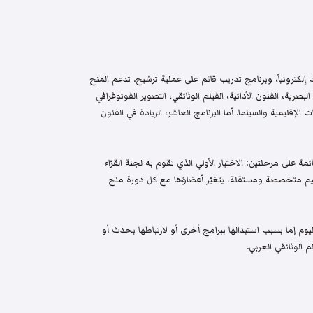
إلكترونياً، وبرنامج تدريب قائم على عملية ترشيح. تدعم المنح
البصرية، الفنون الأدائية، الفيلم الوثائقي، التصوير الفوتوغرافي
الإقليمية والسينما. أما البرنامج العاشر، الريادة في الفنون
م واختيار قائمة على مرحلتين: الاختيار الأولي الذي تقوم به لجنة القرّاء
 تحكيم متخصصة ومستقلة، يتغيّر أعضاؤها مع كل دورة منح
م إما بسبب استبدالها ببرامج أخرى أو لارتباطها بحدث أو
 الوثائقي العربي.