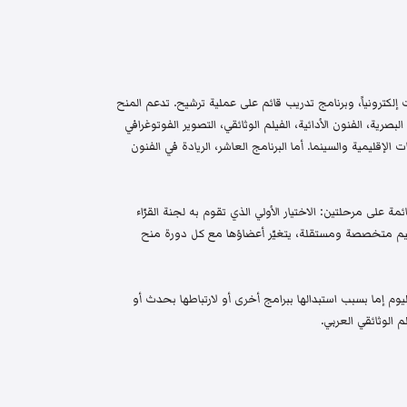
إلكترونياً، وبرنامج تدريب قائم على عملية ترشيح. تدعم المنح
البصرية، الفنون الأدائية، الفيلم الوثائقي، التصوير الفوتوغرافي
الإقليمية والسينما. أما البرنامج العاشر، الريادة في الفنون
م واختيار قائمة على مرحلتين: الاختيار الأولي الذي تقوم به لجنة القرّاء
 تحكيم متخصصة ومستقلة، يتغيّر أعضاؤها مع كل دورة منح
م إما بسبب استبدالها ببرامج أخرى أو لارتباطها بحدث أو
 الوثائقي العربي.