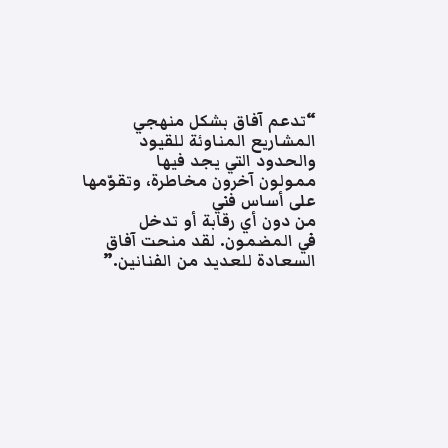
“تدعم آفاق بشكل منهجي
المشاريع المناوئة للقيود
والحدود التي يجد فيها
ممولون آخرون مخاطرة، وتقوّمها
على أساس فني
من دون أي رقابة أو تدخل
في المضمون. لقد منحت آفاق
السعادة للعديد من الفنانين.”