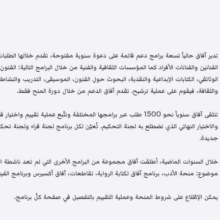
تدير آفاق حالياً تسعة برامج دعم قائمة على دعوة سنوية مفتوحة، تقدم خلالها الطلبات 
الفنانين والفنانات الأفراد كما المؤسسات الثقافية والفنية من خلال البرامج التالية: الفنون 
الوثائقي، الكتابات الإبداعية والنقدية، البحوث حول الفنون، الموسيقى، التدريب والنشاطات 
والثقافة، فيقوم على عملية ترشيح. تقدم آفاق الدعم من خلال دورة المنح فقط.
تتلقى آفاق سنوياً نحو 1500 طلب عبر برامجها المختلفة وتتّبع عملية تقيي
والاختيار النهائي الذي تضطلع به لجنة التحكيم. تُعيّن لكل برنامج لجنة قراء ولجنة
جديدة.
خلال السنوات الماضية، أطلقت آفاق مجموعة من البرامج الأخرى التي لم تعد ناشطة اليو
موضوع: منحة الأدب، برنامج آفاق لكتابة الرواية، تقاطعات، آفاق أكسبرس وبرنامج الفيلم
يمكن الإطّلاع على شروط المنحة وعملية التقييم بالتفصيل في صفحة كلّ برنامج.