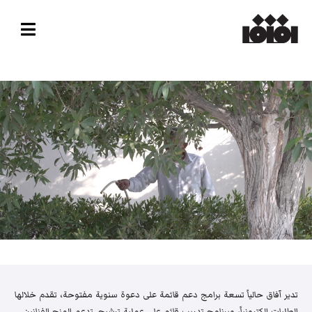
تدير آفاق حالياً تسعة برامج دعم قائمة على دعوة سنوية مفتوحة، تقدم خلالها
الطلبات إلكترونياً، وبرنامج تدريب قائم على عملية ترشيح. تدعم المنح الفنانين