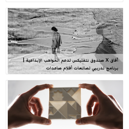
آفاق X صندوق نتفليكس لدعم المواهب الإبداعية |
برنامج تدريبي لصانعات أفلام صاعدات