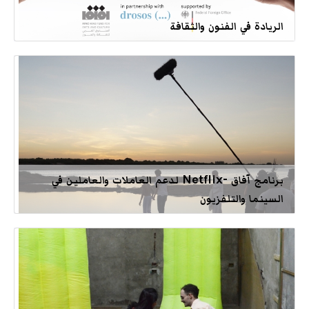
الريادة في الفنون والثقافة
برنامج آفاق -Netflix لدعم العاملات والعاملين في
السينما والتلفزيون