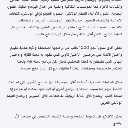
والفنانات الأفراد كما المؤسسات الثقافية والفنية من خلال البرامج التالية: الفنون
البصرية، الفنون الأدائية، الفيلم الوثائقي، التصوير الفوتوغرافي الوثائقي، الكتابات
الإبداعية والنقدية، البحوث حول الفنون، الموسيقى، التدريب والنشاطات
الإقليمية والسينما. أما البرنامج العاشر، الريادة في الفنون والثقافة، فيقوم على
عملية ترشيح. تقدم آفاق الدعم من خلال دورة المنح فقط.
تتلقى آفاق سنوياً نحو 1500 طلب عبر برامجها المختلفة وتتّبع عملية تقييم
واختيار قائمة على مرحلتين: الاختيار الأولي الذي تقوم به لجنة القرّاء والاختيار
النهائي الذي تضطلع به لجنة التحكيم. تُعيّن لكل برنامج لجنة قراء ولجنة
تحكيم متخصصة ومستقلة، يتغيّر أعضاؤها مع كل دورة منح جديدة.
خلال السنوات الماضية، أطلقت آفاق مجموعة من البرامج الأخرى التي لم تعد
ناشطة اليوم إما بسبب استبدالها ببرامج أخرى أو لارتباطها بحدث أو موضوع:
منحة الأدب، برنامج آفاق لكتابة الرواية، تقاطعات، آفاق أكسبرس وبرنامج الفيلم
الوثائقي العربي.
يمكن الإطّلاع على شروط المنحة وعملية التقييم بالتفصيل في صفحة كلّ
برنامج.