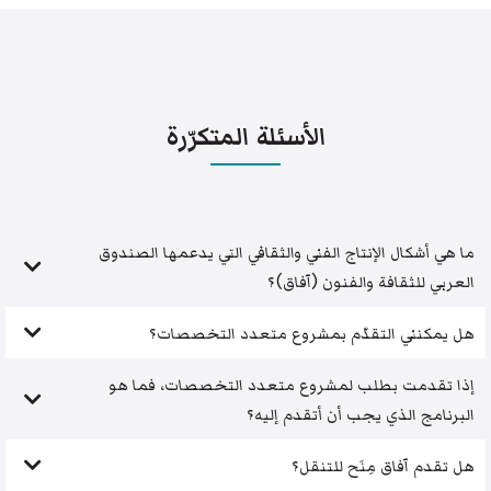
الأسئلة المتكرّرة
ما هي أشكال الإنتاج الفني والثقافي التي يدعمها الصندوق
العربي للثقافة والفنون (آفاق)؟
هل يمكنني التقدّم بمشروع متعدد التخصصات؟
إذا تقدمت بطلب لمشروع متعدد التخصصات، فما هو
البرنامج الذي يجب أن أتقدم إليه؟
هل تقدم آفاق مِنَح للتنقل؟