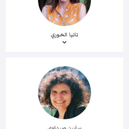
تانيا الخوري
سابين صيداوي