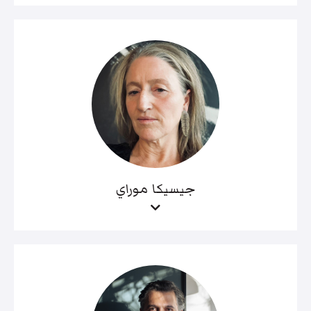
جيسيكا موراي