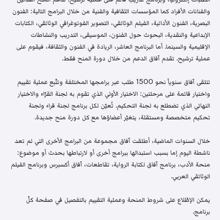
والفنانات الأفراد كما المؤسسات الثقافية والفنية من خلال البرامج التالية: الفنون
البصرية، الفنون الأدائية، الفيلم الوثائقي، التصوير الفوتوغرافي الوثائقي، الكتابات
الإبداعية والنقدية، البحوث حول الفنون، الموسيقى، التدريب والنشاطات
الإقليمية والسينما. أما البرنامج العاشر، الريادة في الفنون والثقافة، فيقوم على
عملية ترشيح. تقدم آفاق الدعم من خلال دورة المنح فقط.
تتلقى آفاق سنوياً نحو 1500 طلب عبر برامجها المختلفة وتتّبع عملية تقييم
واختيار قائمة على مرحلتين: الاختيار الأولي الذي تقوم به لجنة القرّاء والاختيار
النهائي الذي تضطلع به لجنة التحكيم. تُعيّن لكل برنامج لجنة قراء ولجنة
تحكيم متخصصة ومستقلة، يتغيّر أعضاؤها مع كل دورة منح جديدة.
خلال السنوات الماضية، أطلقت آفاق مجموعة من البرامج الأخرى التي لم تعد
ناشطة اليوم إما بسبب استبدالها ببرامج أخرى أو لارتباطها بحدث أو موضوع:
منحة الأدب، برنامج آفاق لكتابة الرواية، تقاطعات، آفاق أكسبرس وبرنامج الفيلم
الوثائقي العربي.
يمكن الإطّلاع على شروط المنحة وعملية التقييم بالتفصيل في صفحة كلّ
برنامج.