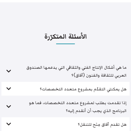
الأسئلة المتكرّرة
ما هي أشكال الإنتاج الفني والثقافي التي يدعمها الصندوق
العربي للثقافة والفنون (آفاق)؟
هل يمكنني التقدّم بمشروع متعدد التخصصات؟
إذا تقدمت بطلب لمشروع متعدد التخصصات، فما هو
البرنامج الذي يجب أن أتقدم إليه؟
هل تقدم آفاق مِنَح للتنقل؟