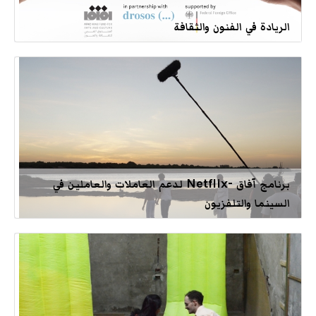
الريادة في الفنون والثقافة
برنامج آفاق -Netflix لدعم العاملات والعاملين في
السينما والتلفزيون