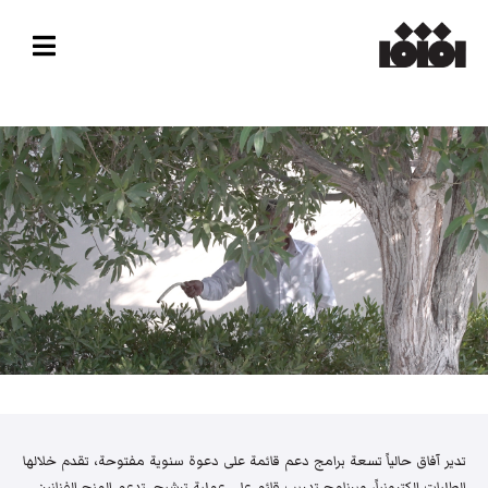
تدير آفاق حالياً تسعة برامج دعم قائمة على دعوة سنوية مفتوحة، تقدم خلالها
الطلبات إلكترونياً، وبرنامج تدريب قائم على عملية ترشيح. تدعم المنح الفنانين