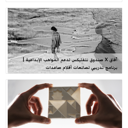
آفاق X صندوق نتفليكس لدعم المواهب الإبداعية |
برنامج تدريبي لصانعات أفلام صاعدات