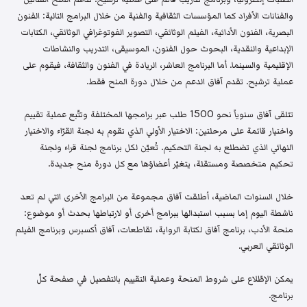
والفنانات الأفراد كما المؤسسات الثقافية والفنية من خلال البرامج التالية: الفنون
البصرية، الفنون الأدائية، الفيلم الوثائقي، التصوير الفوتوغرافي الوثائقي، الكتابات
الإبداعية والنقدية، البحوث حول الفنون، الموسيقى، التدريب والنشاطات
الإقليمية والسينما. أما البرنامج العاشر، الريادة في الفنون والثقافة، فيقوم على
عملية ترشيح. تقدم آفاق الدعم من خلال دورة المنح فقط.
تتلقى آفاق سنوياً نحو 1500 طلب عبر برامجها المختلفة وتتّبع عملية تقييم
واختيار قائمة على مرحلتين: الاختيار الأولي الذي تقوم به لجنة القرّاء والاختيار
النهائي الذي تضطلع به لجنة التحكيم. تُعيّن لكل برنامج لجنة قراء ولجنة
تحكيم متخصصة ومستقلة، يتغيّر أعضاؤها مع كل دورة منح جديدة.
خلال السنوات الماضية، أطلقت آفاق مجموعة من البرامج الأخرى التي لم تعد
ناشطة اليوم إما بسبب استبدالها ببرامج أخرى أو لارتباطها بحدث أو موضوع:
منحة الأدب، برنامج آفاق لكتابة الرواية، تقاطعات، آفاق أكسبرس وبرنامج الفيلم
الوثائقي العربي.
يمكن الإطّلاع على شروط المنحة وعملية التقييم بالتفصيل في صفحة كلّ
برنامج.