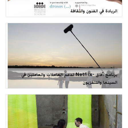
الريادة في الفنون والثقافة
برنامج آفاق -Netflix لدعم العاملات والعاملين في
السينما والتلفزيون