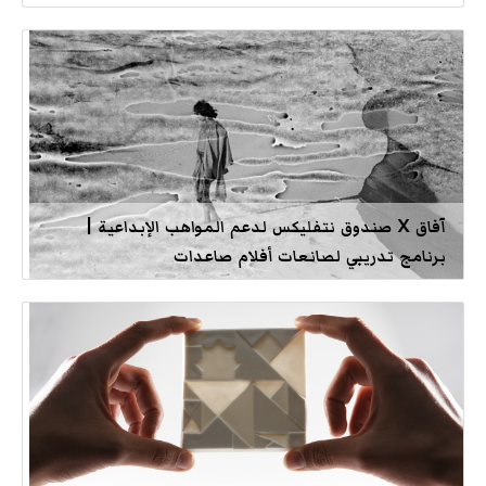
آفاق X صندوق نتفليكس لدعم المواهب الإبداعية |
برنامج تدريبي لصانعات أفلام صاعدات