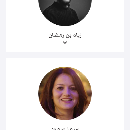
زياد بن رمضان
سيما صمود