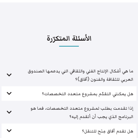
الأسئلة المتكرّرة
ما هي أشكال الإنتاج الفني والثقافي التي يدعمها الصندوق
العربي للثقافة والفنون (آفاق)؟
هل يمكنني التقدّم بمشروع متعدد التخصصات؟
إذا تقدمت بطلب لمشروع متعدد التخصصات، فما هو
البرنامج الذي يجب أن أتقدم إليه؟
هل تقدم آفاق مِنَح للتنقل؟