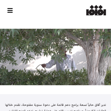
تدير آفاق حالياً تسعة برامج دعم قائمة على دعوة سنوية مفتوحة، تقدم خلالها
الطلبات إلكترونياً، وبرنامج تدريب قائم على عملية ترشيح. تدعم المنح الفنانين