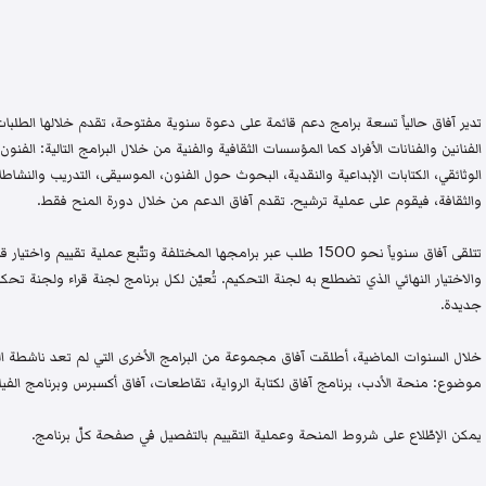
تدير آفاق حالياً تسعة برامج دعم قائمة على دعوة سنوية مفتوحة، تقدم خلالها الطلبات 
الفنانين والفنانات الأفراد كما المؤسسات الثقافية والفنية من خلال البرامج التالية: الفنون 
الوثائقي، الكتابات الإبداعية والنقدية، البحوث حول الفنون، الموسيقى، التدريب والنشاطات 
والثقافة، فيقوم على عملية ترشيح. تقدم آفاق الدعم من خلال دورة المنح فقط.
تتلقى آفاق سنوياً نحو 1500 طلب عبر برامجها المختلفة وتتّبع عملية تقيي
والاختيار النهائي الذي تضطلع به لجنة التحكيم. تُعيّن لكل برنامج لجنة قراء ولجنة
جديدة.
خلال السنوات الماضية، أطلقت آفاق مجموعة من البرامج الأخرى التي لم تعد ناشطة اليو
موضوع: منحة الأدب، برنامج آفاق لكتابة الرواية، تقاطعات، آفاق أكسبرس وبرنامج الفيلم
يمكن الإطّلاع على شروط المنحة وعملية التقييم بالتفصيل في صفحة كلّ برنامج.