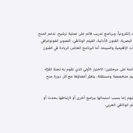
إلكترونياً، وبرنامج تدريب قائم على عملية ترشيح. تدعم المنح
البصرية، الفنون الأدائية، الفيلم الوثائقي، التصوير الفوتوغرافي
الإقليمية والسينما. أما البرنامج العاشر، الريادة في الفنون
م واختيار قائمة على مرحلتين: الاختيار الأولي الذي تقوم به لجنة القرّاء
 تحكيم متخصصة ومستقلة، يتغيّر أعضاؤها مع كل دورة منح
م إما بسبب استبدالها ببرامج أخرى أو لارتباطها بحدث أو
 الوثائقي العربي.