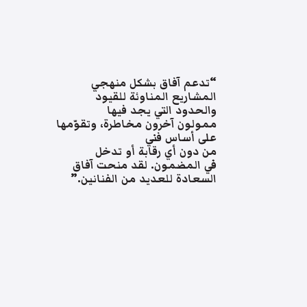
“تدعم آفاق بشكل منهجي
المشاريع المناوئة للقيود
والحدود التي يجد فيها
ممولون آخرون مخاطرة، وتقوّمها
على أساس فني
من دون أي رقابة أو تدخل
في المضمون. لقد منحت آفاق
السعادة للعديد من الفنانين.”