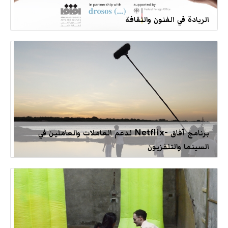
الريادة في الفنون والثقافة
برنامج آفاق -Netflix لدعم العاملات والعاملين في
السينما والتلفزيون