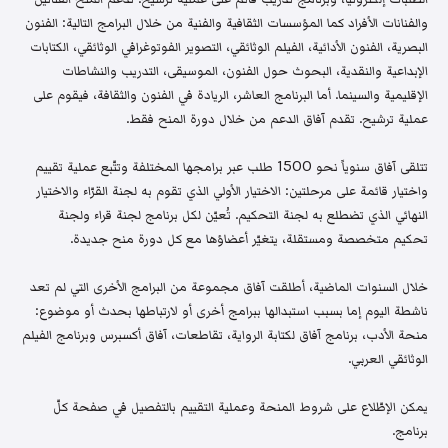
والفنانات الأفراد كما المؤسسات الثقافية والفنية من خلال البرامج التالية: الفنون
البصرية، الفنون الأدائية، الفيلم الوثائقي، التصوير الفوتوغرافي الوثائقي، الكتابات
الإبداعية والنقدية، البحوث حول الفنون، الموسيقى، التدريب والنشاطات
الإقليمية والسينما. أما البرنامج العاشر، الريادة في الفنون والثقافة، فيقوم على
عملية ترشيح. تقدم آفاق الدعم من خلال دورة المنح فقط.
تتلقى آفاق سنوياً نحو 1500 طلب عبر برامجها المختلفة وتتّبع عملية تقييم
واختيار قائمة على مرحلتين: الاختيار الأولي الذي تقوم به لجنة القرّاء والاختيار
النهائي الذي تضطلع به لجنة التحكيم. تُعيّن لكل برنامج لجنة قراء ولجنة
تحكيم متخصصة ومستقلة، يتغيّر أعضاؤها مع كل دورة منح جديدة.
خلال السنوات الماضية، أطلقت آفاق مجموعة من البرامج الأخرى التي لم تعد
ناشطة اليوم إما بسبب استبدالها ببرامج أخرى أو لارتباطها بحدث أو موضوع:
منحة الأدب، برنامج آفاق لكتابة الرواية، تقاطعات، آفاق أكسبرس وبرنامج الفيلم
الوثائقي العربي.
يمكن الإطّلاع على شروط المنحة وعملية التقييم بالتفصيل في صفحة كلّ
برنامج.