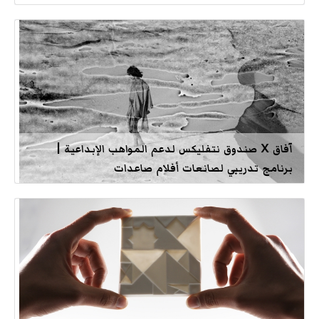
آفاق X صندوق نتفليكس لدعم المواهب الإبداعية |
برنامج تدريبي لصانعات أفلام صاعدات