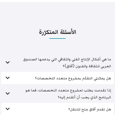
الأسئلة المتكرّرة
ما هي أشكال الإنتاج الفني والثقافي التي يدعمها الصندوق
العربي للثقافة والفنون (آفاق)؟
هل يمكنني التقدّم بمشروع متعدد التخصصات؟
إذا تقدمت بطلب لمشروع متعدد التخصصات، فما هو
البرنامج الذي يجب أن أتقدم إليه؟
هل تقدم آفاق مِنَح للتنقل؟