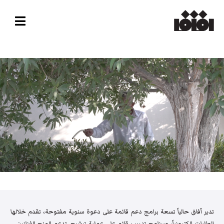
تدير آفاق حالياً تسعة برامج دعم قائمة على دعوة سنوية مفتوحة، تقدم خلالها
الطلبات إلكترونياً، وبرنامج تدريب قائم على عملية ترشيح. تدعم المنح الفنانين