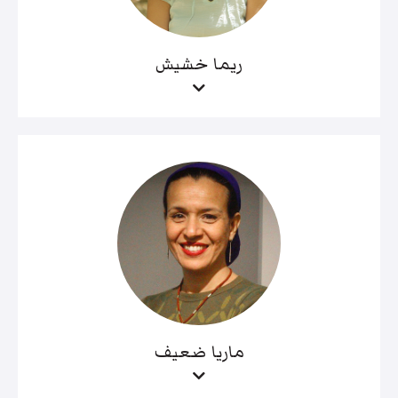
ريما خشيش
ماريا ضعيف